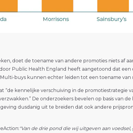
en, doet de toename van andere promoties niets af aan 
or Public Health England heeft aangetoond dat een du
 Multi-buys kunnen echter leiden tot een toename van
 “de kennelijke verschuiving in de promotiestrategie van
n verzwakken.” De onderzoekers bevelen op basis van de
eving dusdanig uit te breiden dat ook andere prijspro
eAction:
"Van de drie pond die wij uitgeven aan voedsel,