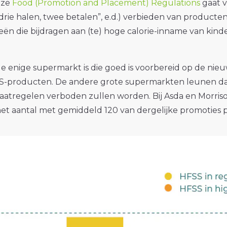
eze
Food (Promotion and Placement) Regulations
gaat v
“drie halen, twee betalen”, e.d.) verbieden van producte
ën die bijdragen aan (te) hoge calorie-inname van kinde
 de enige supermarkt is die goed is voorbereid op de ni
SS-producten. De andere grote supermarkten leunen d
atregelen verboden zullen worden. Bij Asda en Morris
het aantal met gemiddeld 120 van dergelijke promoties 