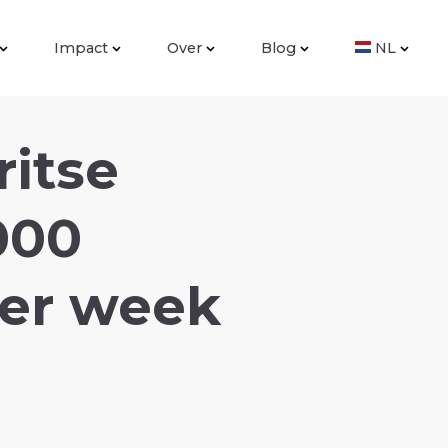
Impact
Over
Blog
NL
ritse
000
per week