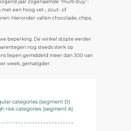
olgend jaar zogenaamde “multi-buy”-
n met een hoog vet-, zout- of
ren. Hieronder vallen chocolade, chips,
euwe beperking. De winkel stopte eerder
aarentegen nog steeds sterk op
ons liepen gemiddeld meer dan 300 van
per week, gematigder.