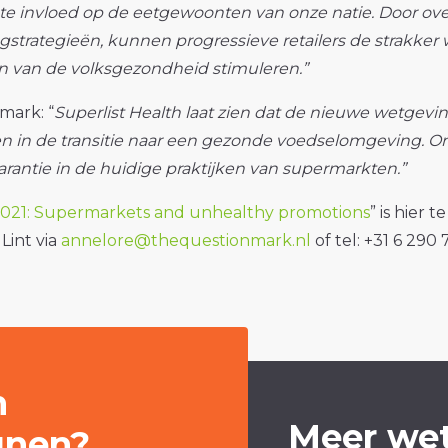
 invloed op de eetgewoonten van onze natie. Door ove
gstrategieën, kunnen progressieve retailers de strakke
gen van de volksgezondheid stimuleren.”
mark: “
Superlist Health laat zien dat de nieuwe wetgevi
in de transitie naar een gezonde voedselomgeving. On
rantie in de huidige praktijken van supermarkten.”
 2021: Supermarkets and unhealthy promotions
” is hier
Lint via
annelore@thequestionmark.nl
of tel: +31 6 290
n
Meer wet
unen?