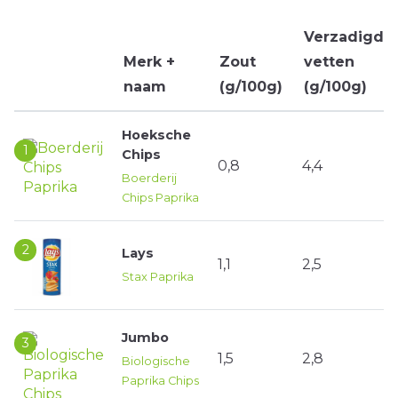
Verzadigde
Merk +
Zout
vetten
naam
(g/100g)
(g/100g)
Hoeksche
1
Chips
0,8
4,4
Boerderij
Chips Paprika
2
Lays
1,1
2,5
Stax Paprika
Jumbo
3
1,5
2,8
Biologische
Paprika Chips