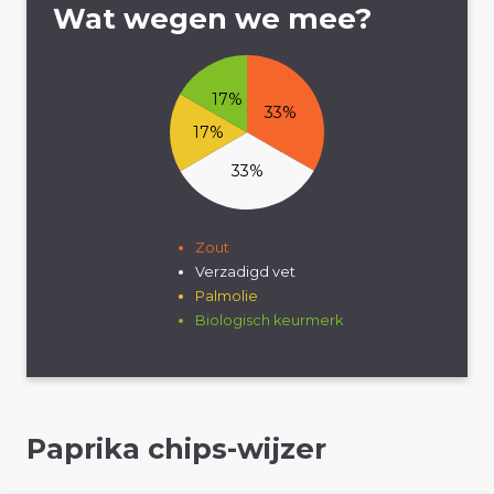
Wat wegen we mee?
17%
33%
17%
33%
Zout
Verzadigd vet
Palmolie
Biologisch keurmerk
Paprika chips-wijzer