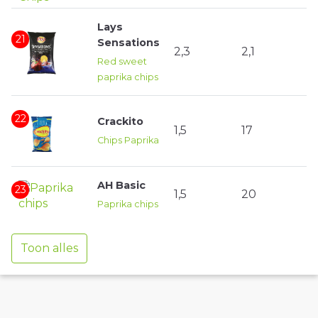
Lays
21
Sensations
2,3
2,1
Red sweet
paprika chips
22
Crackito
1,5
17
Chips Paprika
AH Basic
23
1,5
20
Paprika chips
Toon alles