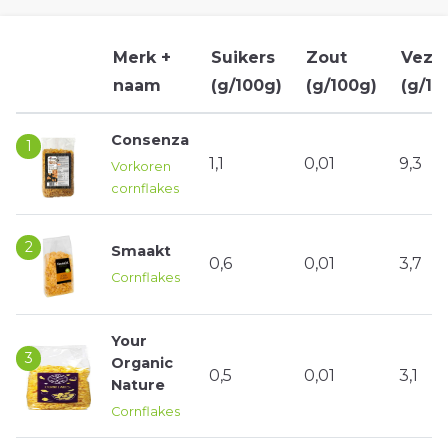
Merk +
Suikers
Zout
Veze
naam
(g/100g)
(g/100g)
(g/10
Consenza
1
1,1
0,01
9,3
Vorkoren
cornflakes
2
Smaakt
0,6
0,01
3,7
Cornflakes
Your
3
Organic
0,5
0,01
3,1
Nature
Cornflakes