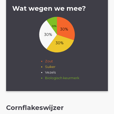
Wat wegen we mee?
10%
30%
30%
30%
Zout
Suiker
Vezels
Biologisch keurmerk
Cornflakeswijzer