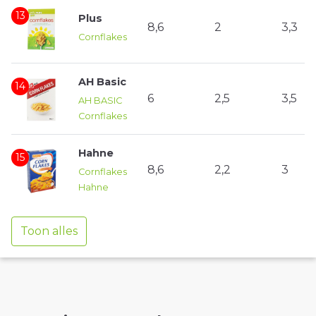
13
Plus
8,6
2
3,3
Cornflakes
AH Basic
14
6
2,5
3,5
AH BASIC
Cornflakes
Hahne
15
8,6
2,2
3
Cornflakes
Hahne
Toon alles