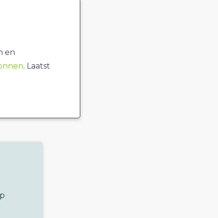
n en
ronnen
. Laatst
op