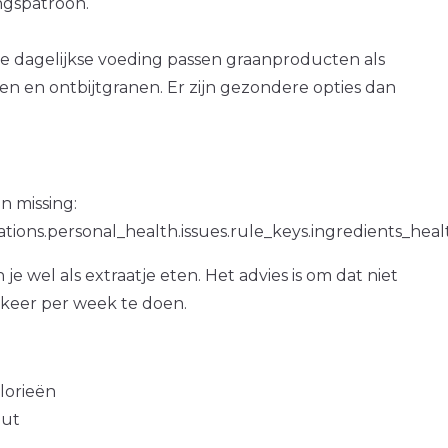
gspatroon.
e dagelijkse voeding passen graanproducten als
n en ontbijtgranen. Er zijn gezondere opties dan
n missing:
ations.personal_health.issues.rule_keys.ingredients_hea
je wel als extraatje eten. Het advies is om dat niet
 keer per week te doen.
alorieën
out