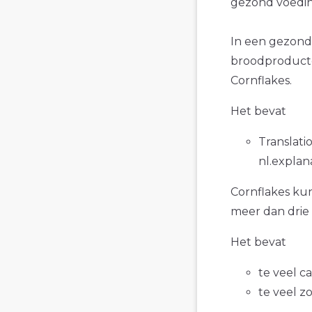
gezond voedin
In een gezond
broodproducte
Cornflakes.
Het bevat
Translatio
nl.explan
Cornflakes kun 
meer dan drie
Het bevat
te veel c
te veel z