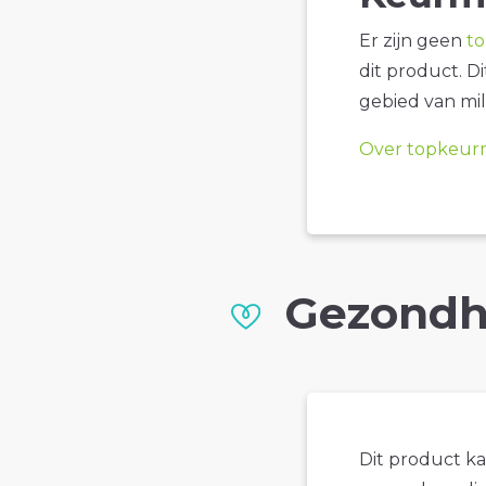
Er zijn geen
t
dit product. D
gebied van mil
Over topkeur
Gezondh
Dit product k