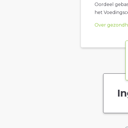
Oordeel gebase
het Voedings
Over gezondhe
In