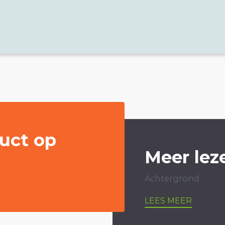
uct op
Meer lez
Achtergrond
LEES MEER