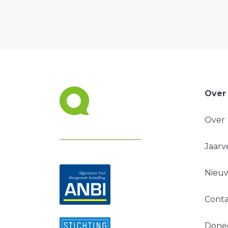
Over
Over
Jaarv
Nieuw
Conta
Done