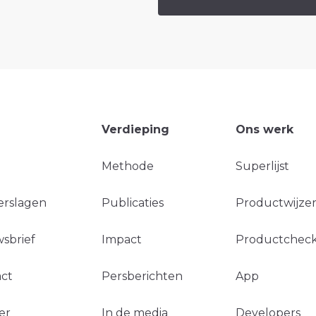
Verdieping
Ons werk
Methode
Superlijst
erslagen
Publicaties
Productwijzer
sbrief
Impact
Productchec
ct
Persberichten
App
er
In de media
Developers