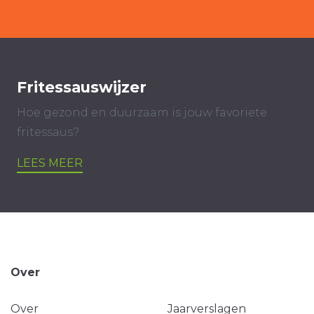
Fritessauswijzer
Hoe gezond en duurzaam is jouw favoriete
fritessaus?
LEES MEER
Over
Over
Jaarverslagen