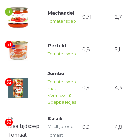
3
Machandel
0,71
2,7
Tomatensoep
31
Perfekt
0,8
5,1
Tomatensoep
Jumbo
32
Tomatensoep
0,9
4,3
met
Vermicelli &
Soepballetjes
Struik
33
Maaltijdsoep
0,9
4,8
Tomaat