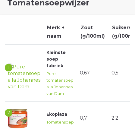
Tomatensoepwijzer
Merk +
Zout
Suikers
naam
(g/100ml)
(g/100ml
Kleinste
soep
fabriek
1
0,67
0,5
Pure
tomatensoep
a la Johannes
van Dam
2
Ekoplaza
0,71
2,2
Tomatensoep