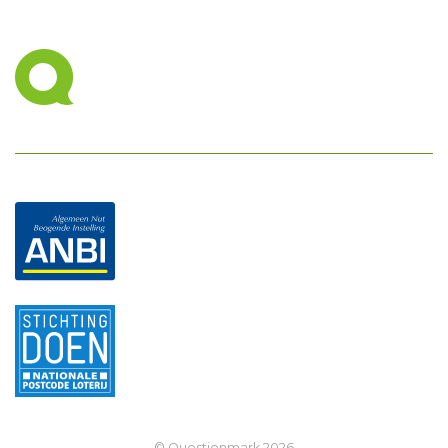
© Questionmark
2026