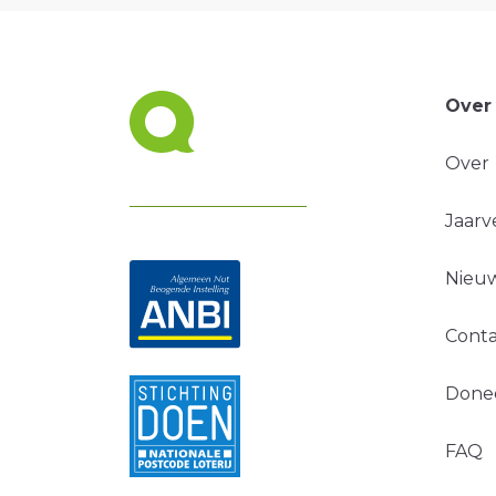
Over
Over
Jaarv
Nieuw
Conta
Done
FAQ