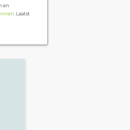
n en
ronnen
. Laatst