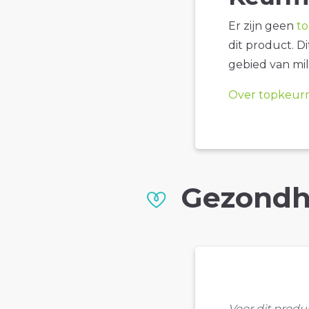
Er zijn geen
t
dit product. D
gebied van mil
Over topkeur
Gezondh
Voor dit prod