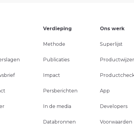
Verdieping
Ons werk
Methode
Superlijst
erslagen
Publicaties
Productwijzer
sbrief
Impact
Productchec
ct
Persberichten
App
er
In de media
Developers
Databronnen
Voorwaarden