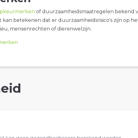
opkeurmerken
of duurzaamheidsmaatregelen bekend 
it kan betekenen dat er duurzaamheidsrisico's zijn op he
ieu, mensenrechten of dierenwelzijn.
merken
eid
uct kan geen gezondheidsscore berekend worden.