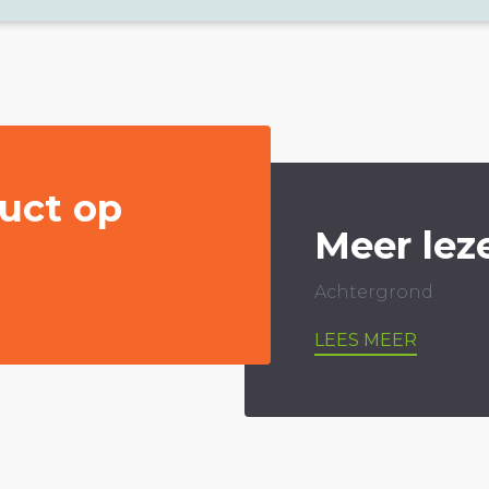
uct op
Meer lez
Achtergrond
LEES MEER