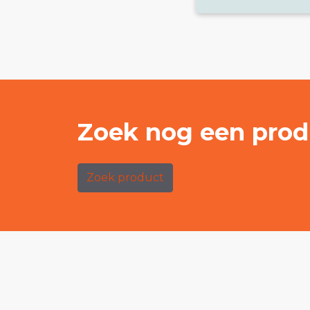
Zoek nog een prod
Zoek product