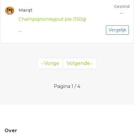
Gezond
Marqt
--
Champignonragout pie (150g)
Vergelijk
--
‹
Vorige
Volgende
›
Pagina
1
/
4
Over