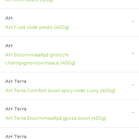
AH
--
AH Fusili rode pesto (450g)
AH
--
AH Stoommaaltijd gnocchi
champignonroomsaus (450g)
AH Terra
--
AH Terra Comfort bowl spicy rode curry (400g)
AH Terra
--
AH Terra Stoommaaltijd gyoza bowl (450g)
AH Terra