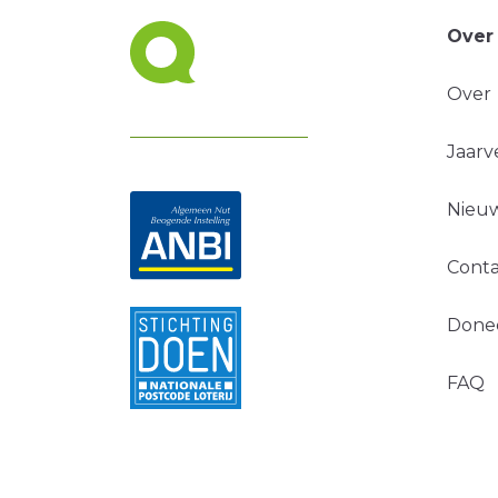
Over
Over
Jaarv
Nieuw
Conta
Done
FAQ