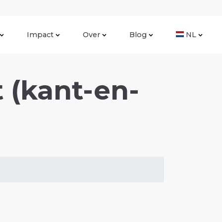
Impact
Over
Blog
NL
 (kant-en-