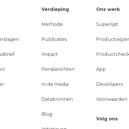
Verdieping
Ons werk
Methode
Superlijst
erslagen
Publicaties
Productwijzer
sbrief
Impact
Productchec
ct
Persberichten
App
er
In de media
Developers
Databronnen
Voorwaarden
Blog
Volg ons