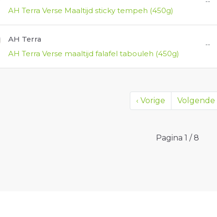
--
AH Terra Verse Maaltijd sticky tempeh (450g)
AH Terra
--
AH Terra Verse maaltijd falafel tabouleh (450g)
‹
Vorige
Volgende
Pagina
1
/
8