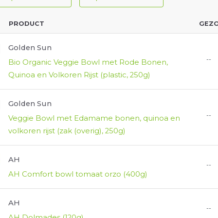
PRODUCT
GEZ
Golden Sun
--
Bio Organic Veggie Bowl met Rode Bonen,
Quinoa en Volkoren Rijst (plastic, 250g)
Golden Sun
--
Veggie Bowl met Edamame bonen, quinoa en
volkoren rijst (zak (overig), 250g)
AH
--
AH Comfort bowl tomaat orzo (400g)
AH
--
AH Dolmades (120g)