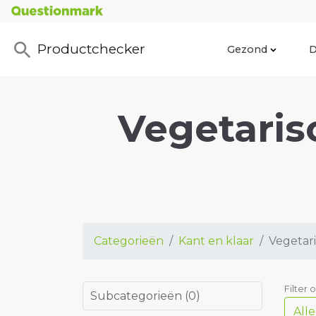
Productchecker
Gezond
D
Vegetaris
Categorieën
Kant en klaar
Vegetari
Filter 
Subcategorieën
(
0
)
All