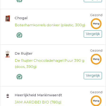
Gezond
Chogal
Matig
Boterhamkorrels donker (plastic, 300g)
Vergelijk
Gezond
De Ruijter
Matig
De Ruijter Chocoladehagel Puur 390 g
(doos, 390g)
Vergelijk
Gezond
Heerlijkheid Mariënwaerdt
Matig
JAM AARDBEI BIO (780g)