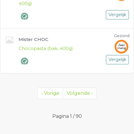
400g)
Vergelijk
Gezond
Mister CHOC
Zeer
Chocopasta (bak, 400g)
matig
Vergelijk
‹
Vorige
Volgende
›
Pagina
1
/
90