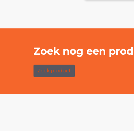
Zoek nog een prod
Zoek product