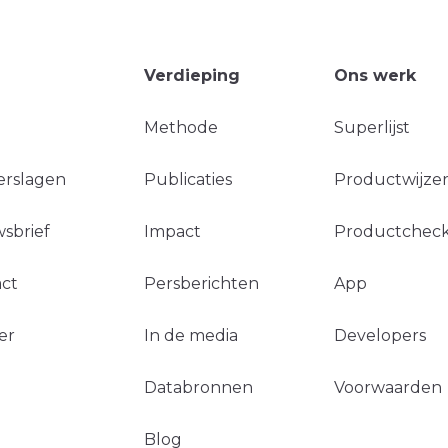
Verdieping
Ons werk
Methode
Superlijst
erslagen
Publicaties
Productwijzer
sbrief
Impact
Productchec
ct
Persberichten
App
er
In de media
Developers
Databronnen
Voorwaarden
Blog