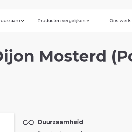
uurzaam
Producten vergelijken
Ons werk
ijon Mosterd (P
Duurzaamheid