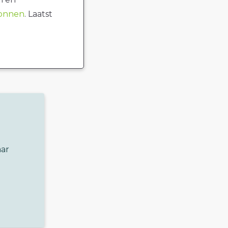
ronnen
. Laatst
aar