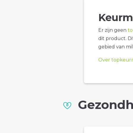
Keurm
Er zijn geen
t
dit product. D
gebied van mil
Over topkeur
Gezondh