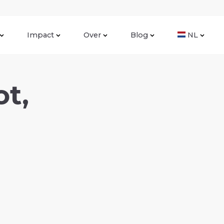
Impact
Over
Blog
NL
ot,