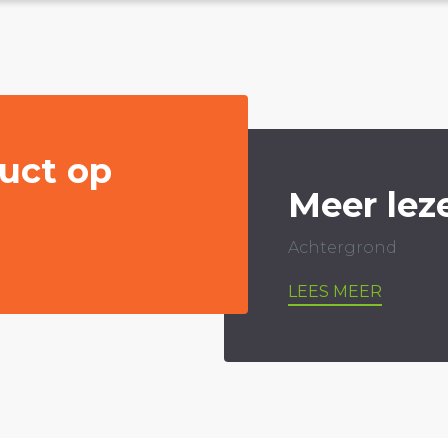
uct op
Meer lez
Achtergrond
LEES MEER