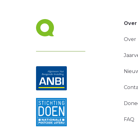
Over
Over
Jaarv
Nieuw
Conta
Done
FAQ