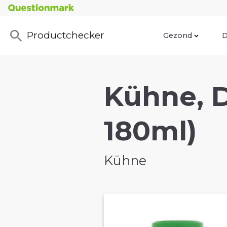
Productchecker
Gezond
D
Kühne, D
180ml)
Kühne