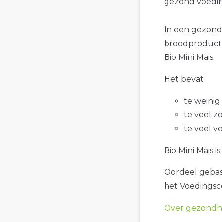
gezond voedin
In een gezond
broodproducte
Bio Mini Mais.
Het bevat
te weinig
te veel z
te veel v
Bio Mini Mais i
Oordeel gebase
het Voedings
Over gezondhe