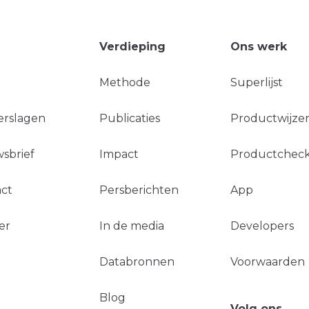
Verdieping
Ons werk
Methode
Superlijst
erslagen
Publicaties
Productwijzer
sbrief
Impact
Productchec
ct
Persberichten
App
er
In de media
Developers
Databronnen
Voorwaarden
Blog
Volg ons