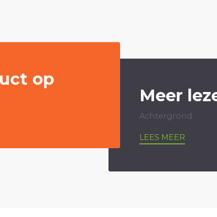
uct op
Meer lez
Achtergrond
LEES MEER