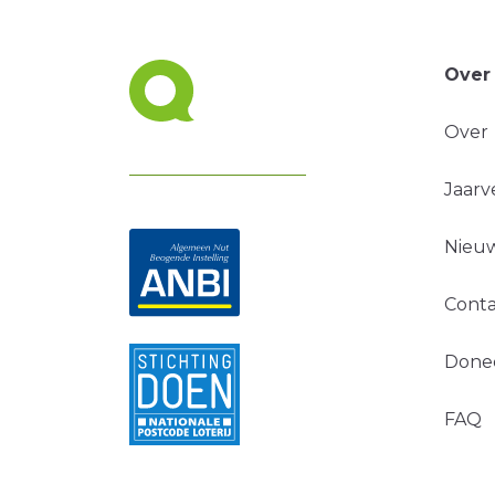
Over
Over
Jaarv
Nieuw
Conta
Done
FAQ