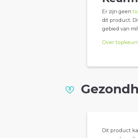
Er zijn geen
t
dit product. D
gebied van mil
Over topkeur
Gezondh
Dit product k