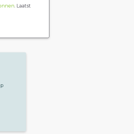
ronnen
. Laatst
op