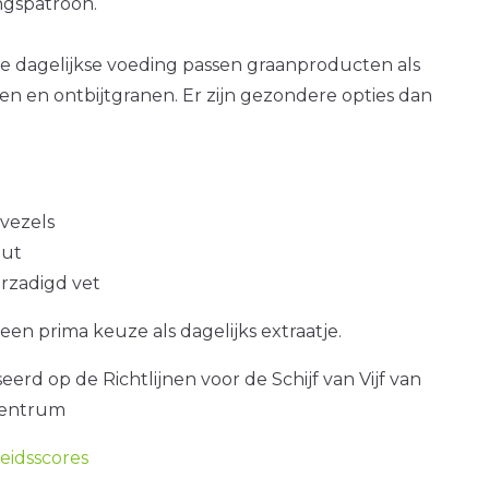
gspatroon.
e dagelijkse voeding passen graanproducten als
n en ontbijtgranen. Er zijn gezondere opties dan
 vezels
out
erzadigd vet
s een prima keuze als dagelijks extraatje.
erd op de Richtlijnen voor de Schijf van Vijf van
centrum
idsscores