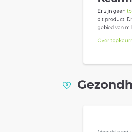
Er zijn geen
t
dit product. D
gebied van mil
Over topkeur
Gezondh
Voor dit prod