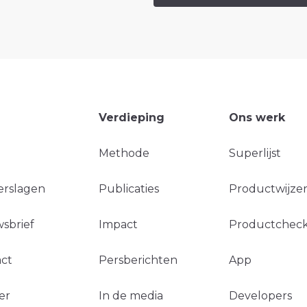
Verdieping
Ons werk
Methode
Superlijst
erslagen
Publicaties
Productwijzer
sbrief
Impact
Productchec
ct
Persberichten
App
er
In de media
Developers