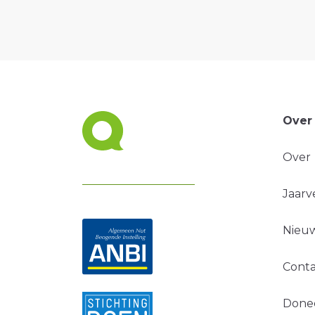
Over
Over
Jaarv
Nieuw
Conta
Done