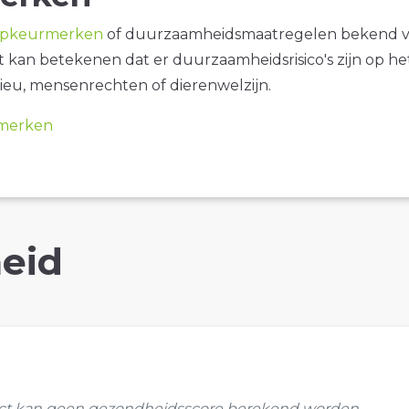
opkeurmerken
of duurzaamheidsmaatregelen bekend 
it kan betekenen dat er duurzaamheidsrisico's zijn op he
ieu, mensenrechten of dierenwelzijn.
merken
eid
uct kan geen gezondheidsscore berekend worden.