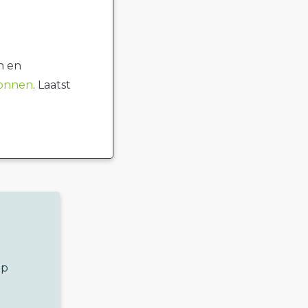
n en
ronnen
. Laatst
op