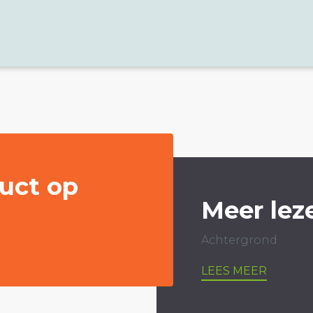
uct op
Meer lez
Achtergrond
LEES MEER