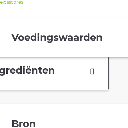
idsscores
Voedingswaarden
grediënten
Bron