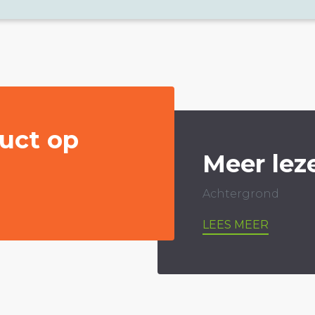
uct op
Meer lez
Achtergrond
LEES MEER