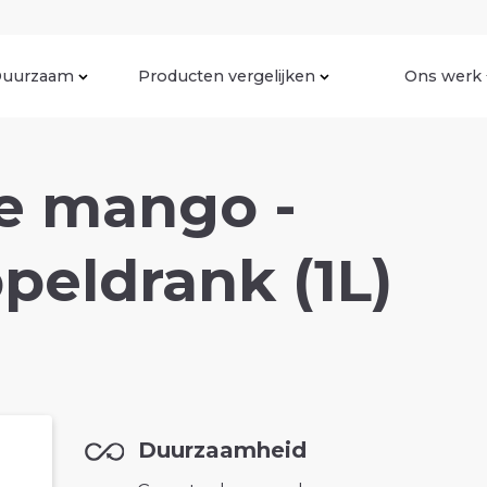
uurzaam
Producten vergelijken
Ons werk
e mango -
peldrank (1L)
Duurzaamheid