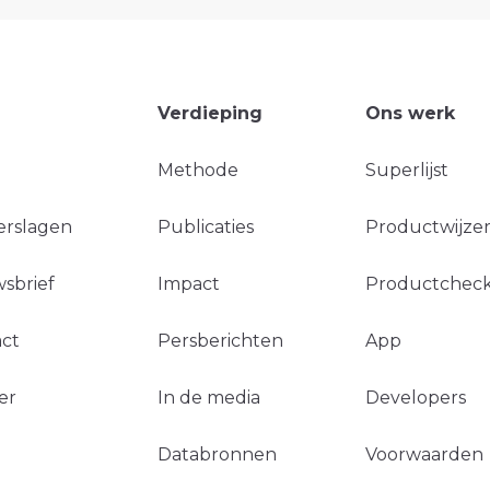
Verdieping
Ons werk
Methode
Superlijst
erslagen
Publicaties
Productwijzer
sbrief
Impact
Productchec
ct
Persberichten
App
er
In de media
Developers
Databronnen
Voorwaarden