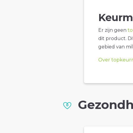
Keurm
Er zijn geen
t
dit product. D
gebied van mil
Over topkeur
Gezondh