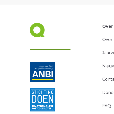
Over
Over
Jaarv
Nieuw
Conta
Done
FAQ