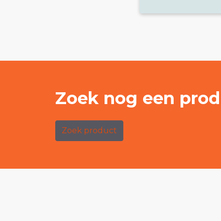
Zoek nog een prod
Zoek product