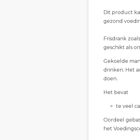
Dit product k
gezond voedin
Frisdrank zoal
geschikt als o
Gekoelde mango
drinken. Het a
doen.
Het bevat
te veel c
Oordeel gebase
het Voedings