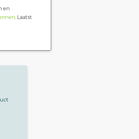
n en
ronnen
. Laatst
duct