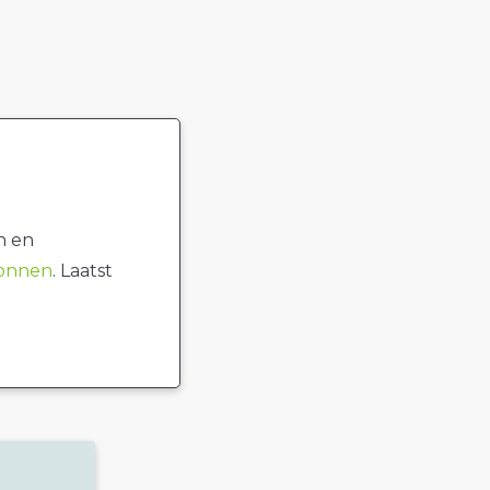
n en
ronnen
. Laatst