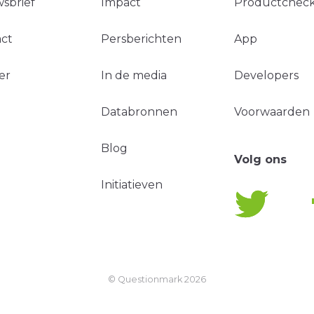
sbrief
Impact
Productchec
ct
Persberichten
App
er
In de media
Developers
Databronnen
Voorwaarden
Blog
Volg ons
Initiatieven
© Questionmark
2026