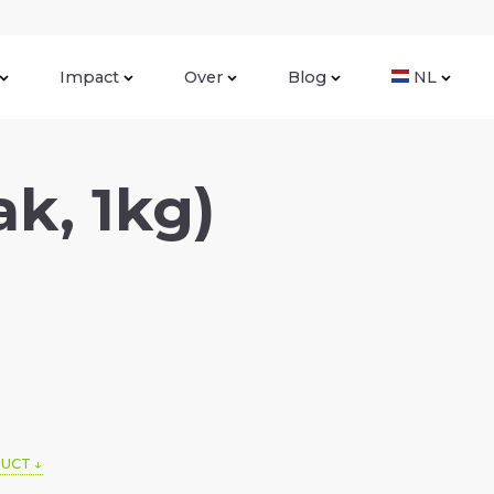
Impact
Over
Blog
NL
k, 1kg)
DUCT