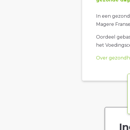
In een gezond
Magere Franse
Oordeel gebase
het Voedings
Over gezondhe
In