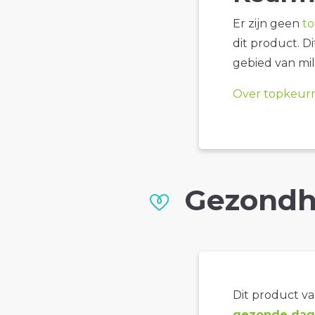
Er zijn geen
t
dit product. D
gebied van mil
Over topkeur
Gezondh
Dit product val
gezonde dage