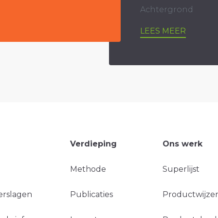
Achtergrond
LEES MEER
Verdieping
Ons werk
Methode
Superlijst
erslagen
Publicaties
Productwijzer