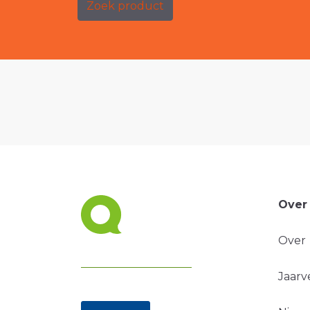
Zoek product
Over
Over
Jaarv