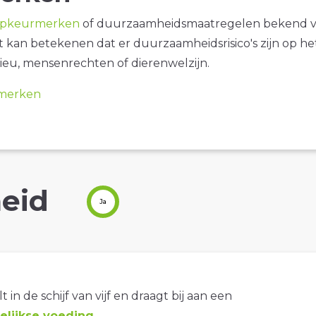
opkeurmerken
of duurzaamheidsmaatregelen bekend 
it kan betekenen dat er duurzaamheidsrisico's zijn op he
ieu, mensenrechten of dierenwelzijn.
merken
eid
Ja
t in de schijf van vijf en draagt bij aan een
lijkse voeding
.