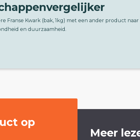
chappenvergelijker
ere Franse Kwark (bak, 1kg) met een ander product naar
ondheid en duurzaamheid.
uct op
Meer lez