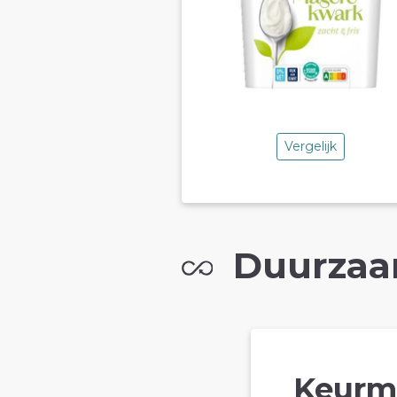
Vergelijk
Duurzaa
Keurm