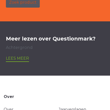
Zoek product
Meer lezen over Questionmark?
Achtergrond
LEES MEER
Over
Over
Jaarverslagen