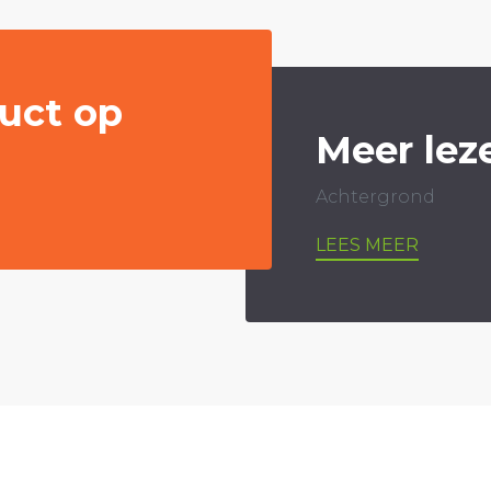
uct op
Meer lez
Achtergrond
LEES MEER