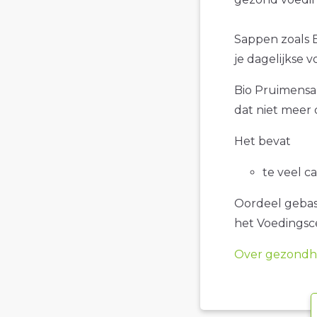
Sappen zoals B
je dagelijkse 
Bio Pruimensap
dat niet meer 
Het bevat
te veel c
Oordeel gebase
het Voedings
Over gezondhe