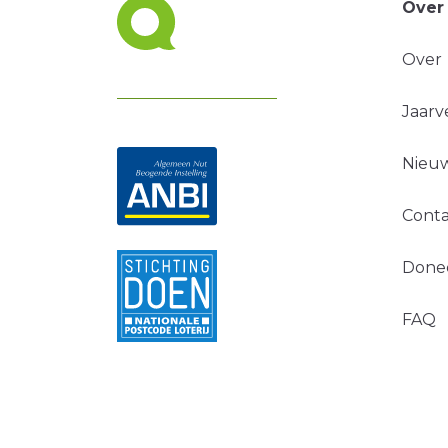
Over
Over
Jaarv
Nieuw
Conta
Done
FAQ