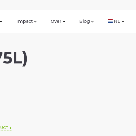
Impact
Over
Blog
NL
75L)
DUCT