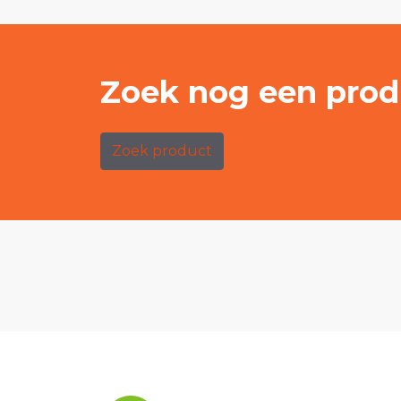
Zoek nog een prod
Zoek product