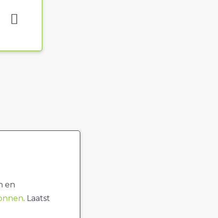
n en
ronnen
. Laatst