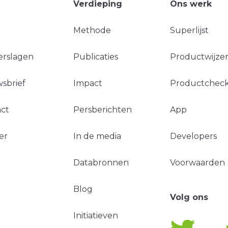
Verdieping
Ons werk
Methode
Superlijst
erslagen
Publicaties
Productwijzer
sbrief
Impact
Productchec
ct
Persberichten
App
er
In de media
Developers
Databronnen
Voorwaarden
Blog
Volg ons
Initiatieven