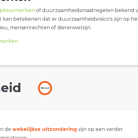
opkeurmerken
of duurzaamheidsmaatregelen bekend 
it kan betekenen dat er duurzaamheidsrisico's zijn op he
ieu, mensenrechten of dierenwelzijn.
merken
eid
Minst
an de
wekelijkse uitzondering
zijn op een verder
gspatroon.