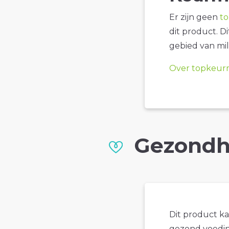
Er zijn geen
t
dit product. D
gebied van mil
Over topkeur
Gezondh
Dit product k
gezond voedin