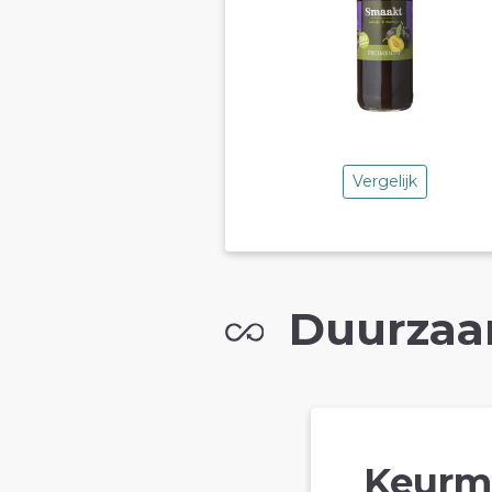
Vergelijk
Duurzaa
Keurm