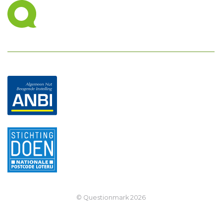
© Questionmark
2026