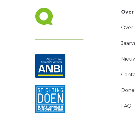
Over
Over
Jaarv
Nieuw
Conta
Done
FAQ