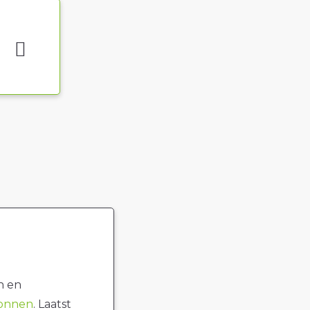
n en
ronnen
. Laatst