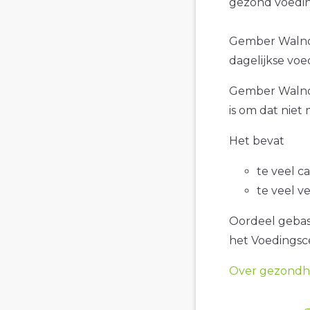
gezond voedin
Gember Walnoot
dagelijkse voe
Gember Walnoot
is om dat niet
Het bevat
te veel c
te veel v
Oordeel gebase
het Voedings
Over gezondhe