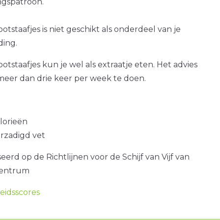
gspatroon.
staafjes is niet geschikt als onderdeel van je
ding.
staafjes kun je wel als extraatje eten. Het advies
 meer dan drie keer per week te doen.
alorieën
erzadigd vet
erd op de Richtlijnen voor de Schijf van Vijf van
centrum
idsscores