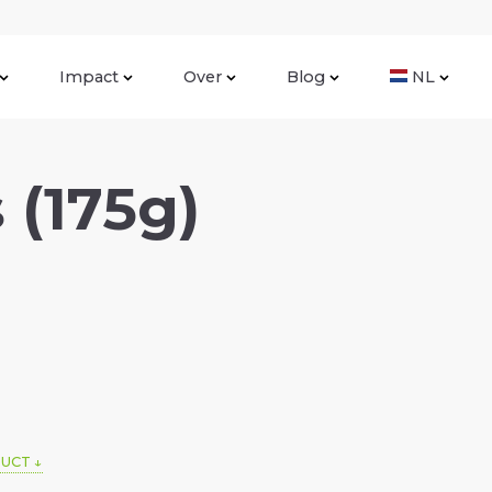
Impact
Over
Blog
NL
 (175g)
DUCT