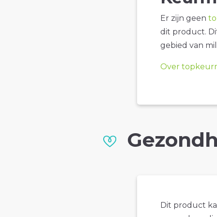
Er zijn geen
t
dit product. D
gebied van mil
Over topkeur
Gezondh
Dit product k