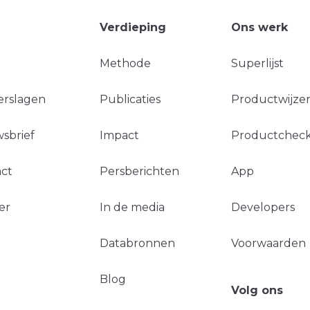
Verdieping
Ons werk
Methode
Superlijst
erslagen
Publicaties
Productwijzer
sbrief
Impact
Productchec
ct
Persberichten
App
er
In de media
Developers
Databronnen
Voorwaarden
Blog
Volg ons