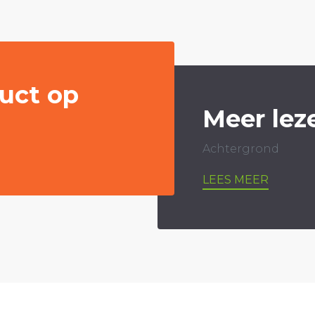
uct op
Meer lez
Achtergrond
LEES MEER