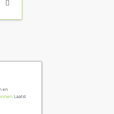
n en
ronnen
. Laatst