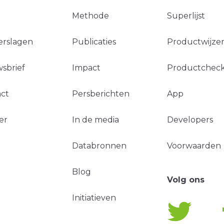
Methode
Superlijst
erslagen
Publicaties
Productwijzer
sbrief
Impact
Productchec
ct
Persberichten
App
er
In de media
Developers
Databronnen
Voorwaarden
Blog
Volg ons
Initiatieven