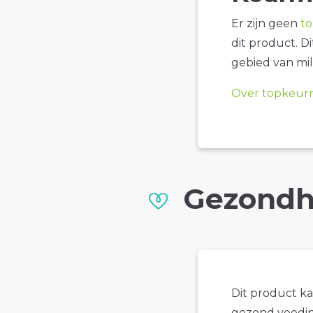
Er zijn geen
t
dit product. D
gebied van mil
Over topkeur
Gezondh
Dit product k
gezond voedin