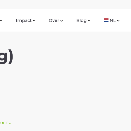
Impact
Over
Blog
NL
g)
DUCT