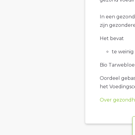
In een gezond
zijn gezonder
Het bevat
te weinig
Bio Tarwebloem
Oordeel gebase
het Voedings
Over gezondhe