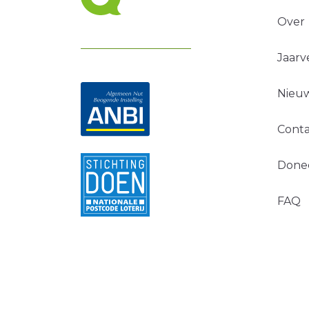
Over
Jaarv
Nieuw
Conta
Done
FAQ