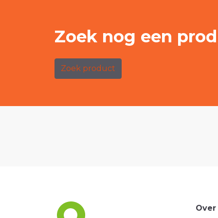
Zoek nog een prod
Zoek product
Over