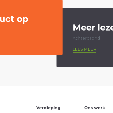
uct op
Meer lez
Achtergrond
LEES MEER
Verdieping
Ons werk