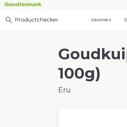
Productchecker
Gezond
D
Goudkuip
100g)
Eru