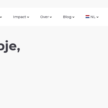
Impact
Over
Blog
NL
je,