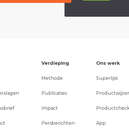
Verdieping
Ons werk
Methode
Superlijst
erslagen
Publicaties
Productwijzer
sbrief
Impact
Productchec
ct
Persberichten
App