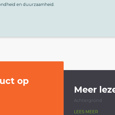
ondheid en duurzaamheid.
uct op
Meer lez
Achtergrond
LEES MEER