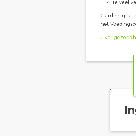
te veel v
Oordeel gebase
het Voedings
Over gezondhe
In