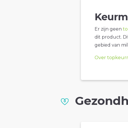
Keurm
Er zijn geen
t
dit product. D
gebied van mil
Over topkeur
Gezondh