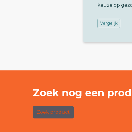
keuze op gez
Vergelijk
Zoek nog een prod
Zoek product