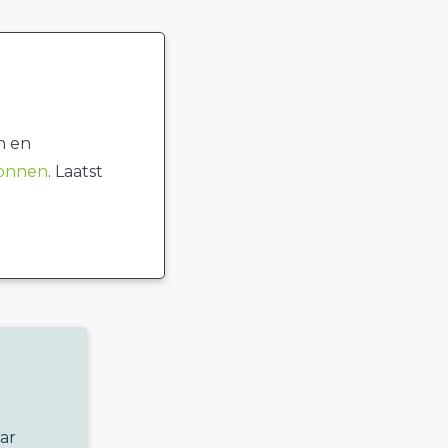
n en
ronnen
. Laatst
ar