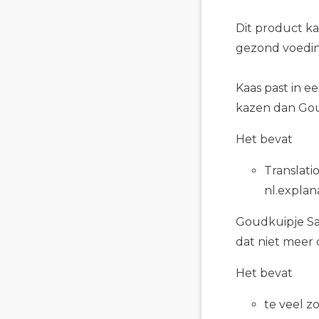
Dit product k
gezond voedin
Kaas past in e
kazen dan Gou
Het bevat
Translatio
nl.explan
Goudkuipje Sam
dat niet meer 
Het bevat
te veel z