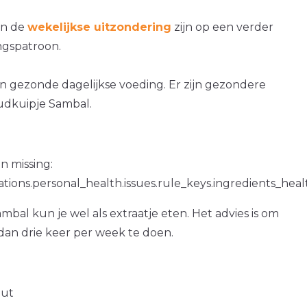
an de
wekelijkse uitzondering
zijn op een verder
gspatroon.
en gezonde dagelijkse voeding. Er zijn gezondere
dkuipje Sambal.
n missing:
ations.personal_health.issues.rule_keys.ingredients_hea
bal kun je wel als extraatje eten. Het advies is om
dan drie keer per week te doen.
out