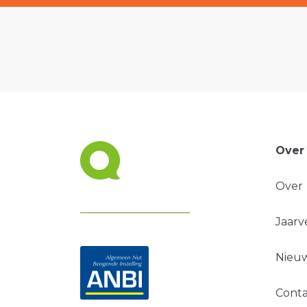
Over
Over
Jaarv
Nieuw
Conta