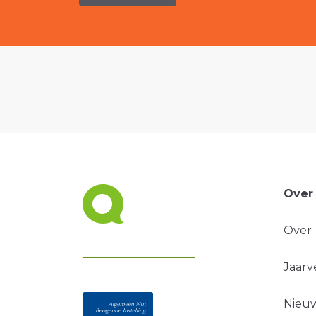
Over
Over
Jaarv
Nieuw