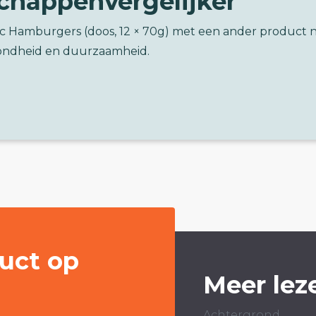
chappenvergelijker
sic Hamburgers (doos, 12 × 70g) met een ander product 
ondheid en duurzaamheid.
uct op
Meer lez
Achtergrond