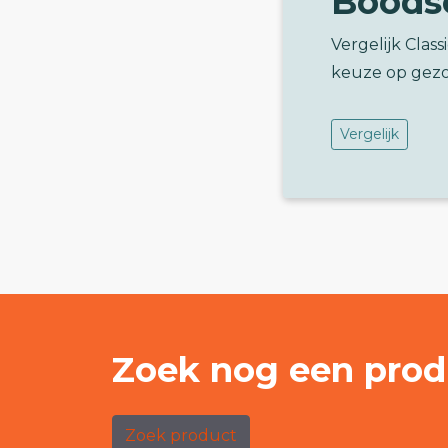
Boods
Vergelijk Clas
keuze op gez
Vergelijk
Zoek nog een prod
Zoek product