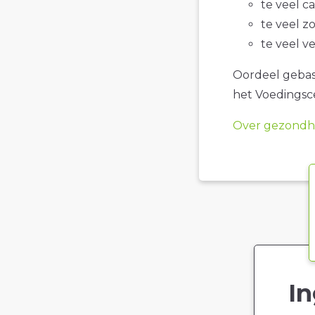
te veel c
te veel z
te veel v
Oordeel gebase
het Voedings
Over gezondhe
In