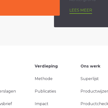
LEES MEER
Verdieping
Ons werk
Methode
Superlijst
erslagen
Publicaties
Productwijzer
sbrief
Impact
Productchec