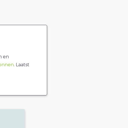
n en
ronnen
. Laatst