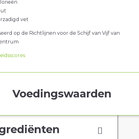
alorieën
out
erzadigd vet
erd op de Richtlijnen voor de Schijf van Vijf van
centrum
idsscores
Voedingswaarden
grediënten