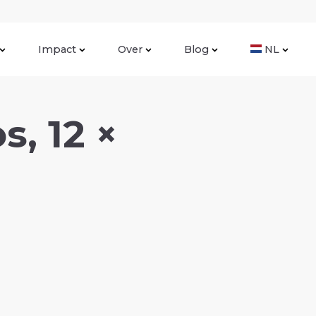
Impact
Over
Blog
NL
, 12 ×