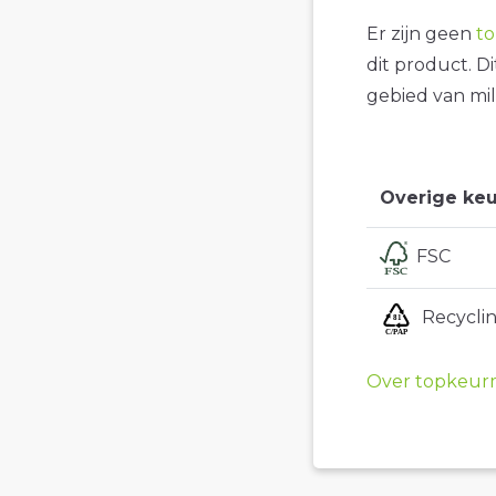
Er zijn geen
t
dit product. D
gebied van mil
Overige keu
FSC
Recycli
Over topkeur