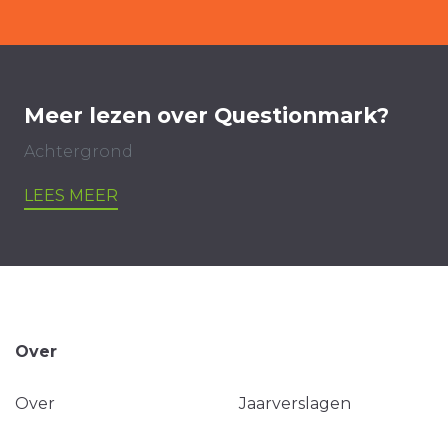
Meer lezen over Questionmark?
Achtergrond
LEES MEER
Over
Over
Jaarverslagen