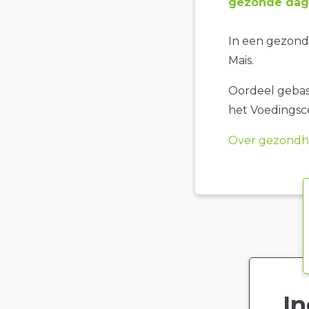
gezonde dage
In een gezonde
Mais.
Oordeel gebase
het Voedings
Over gezondhe
In