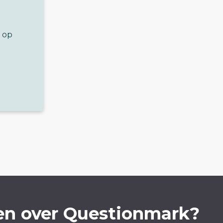
 op
en over Questionmark?