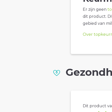
Er zijn geen
t
dit product. D
gebied van mil
Over topkeur
Gezondh
Dit product val