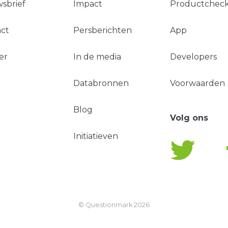
sbrief
Impact
Productchec
ct
Persberichten
App
er
In de media
Developers
Databronnen
Voorwaarden
Blog
Volg ons
Initiatieven
© Questionmark
2026