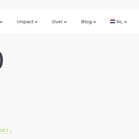
Impact
Over
Blog
NL
)
DUCT