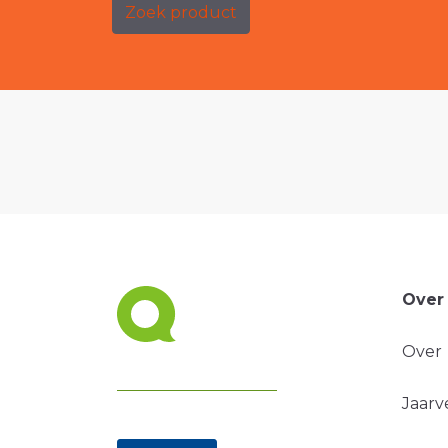
Zoek product
Over
Over
Jaarv