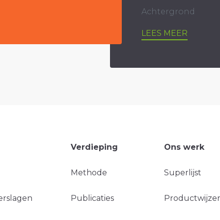
Achtergrond
LEES MEER
Verdieping
Ons werk
Methode
Superlijst
erslagen
Publicaties
Productwijzer