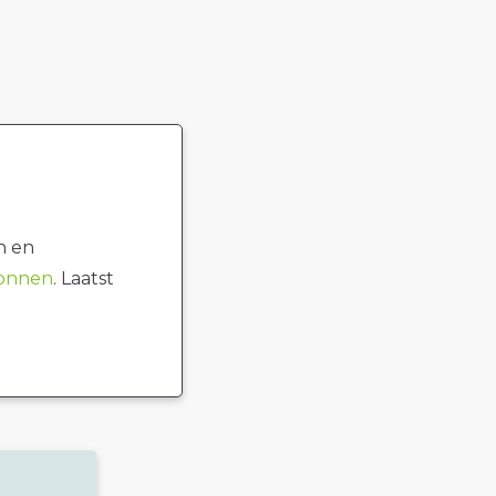
n en
ronnen
. Laatst