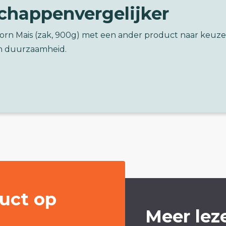
chappenvergelijker
corn Mais (zak, 900g) met een ander product naar keuze
n duurzaamheid.
uct op
Meer lez