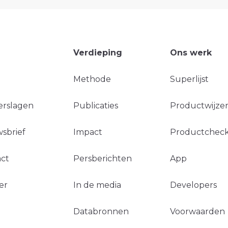
Verdieping
Ons werk
Methode
Superlijst
erslagen
Publicaties
Productwijzer
sbrief
Impact
Productchec
ct
Persberichten
App
er
In de media
Developers
Databronnen
Voorwaarden