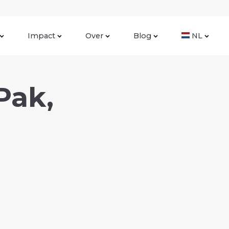
Impact
Over
Blog
NL
Pak,