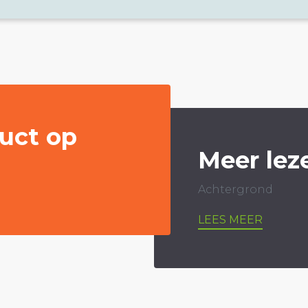
uct op
Meer lez
Achtergrond
LEES MEER