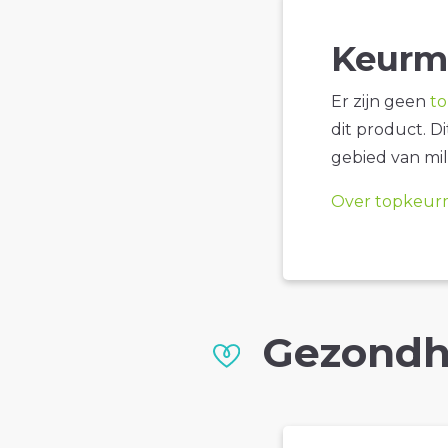
Keurm
Er zijn geen
t
dit product. D
gebied van mil
Over topkeur
Gezondh