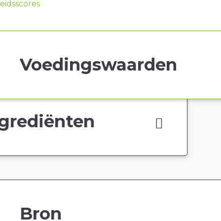
idsscores
Voedingswaarden
grediënten
Bron