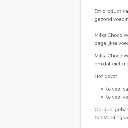
Dit product k
gezond voedin
Milka Choco Wa
dagelijkse voe
Milka Choco Wa
om dat niet me
Het bevat
te veel c
te veel v
Oordeel gebase
het Voedings