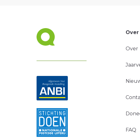
Over
Over
Jaarv
Nieuw
Conta
Done
FAQ