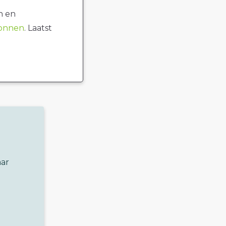
n en
ronnen
. Laatst
aar