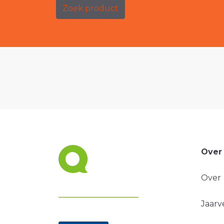
Zoek product
Over
Over
Jaarv