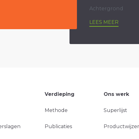
Achtergrond
LEES MEER
Verdieping
Ons werk
Methode
Superlijst
erslagen
Publicaties
Productwijzer