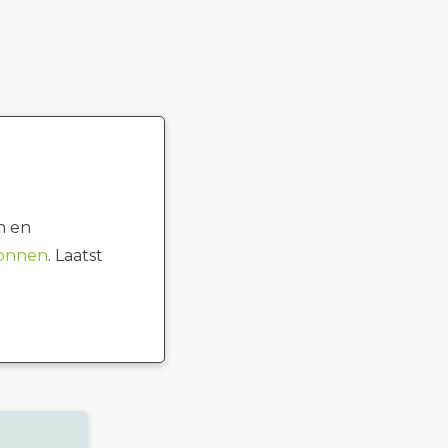
n en
ronnen
. Laatst