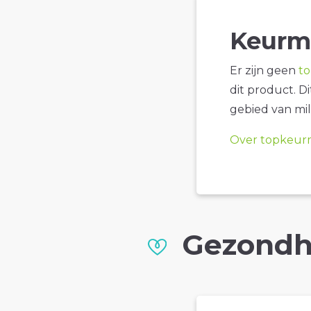
Keurm
Er zijn geen
t
dit product. D
gebied van mil
Over topkeur
Gezondh