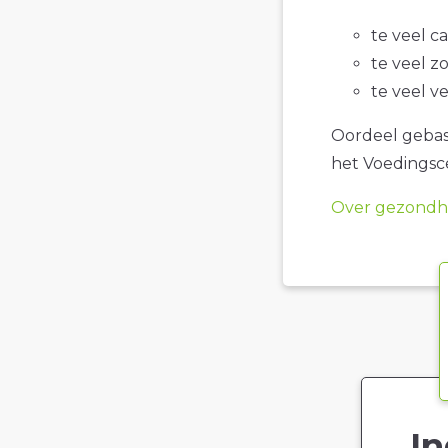
te veel c
te veel z
te veel v
Oordeel gebase
het Voedings
Over gezondhe
In