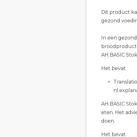
Dit product k
gezond voedin
In een gezond
broodproducte
AH BASIC Stok
Het bevat
Translatio
nl.explan
AH BASIC Stok
eten. Het advi
doen.
Het bevat