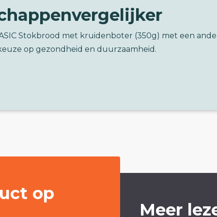
chappenvergelijker
BASIC Stokbrood met kruidenboter (350g) met een ande
keuze op gezondheid en duurzaamheid.
uct op
Meer lez