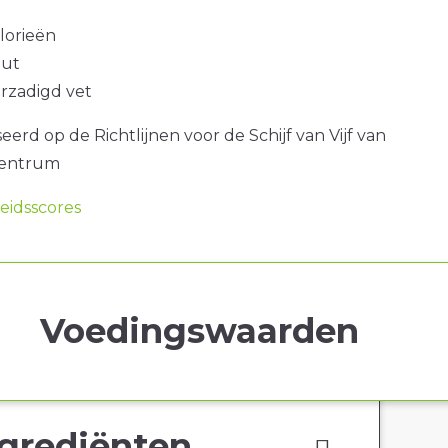
alorieën
out
erzadigd vet
erd op de Richtlijnen voor de Schijf van Vijf van
centrum
idsscores
Voedingswaarden
grediënten