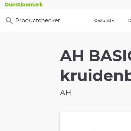
Productchecker
Gezond
D
AH BASI
kruidenb
AH