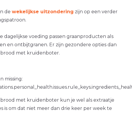
an de
wekelijkse uitzondering
zijn op een verder
gspatroon.
e dagelijkse voeding passen graanproducten als
n en ontbijtgranen. Er zijn gezondere opties dan
brood met kruidenboter.
n missing:
ations.personal_health.issues.rule_keys.ingredients_hea
brood met kruidenboter kun je wel als extraatje
es is om dat niet meer dan drie keer per week te