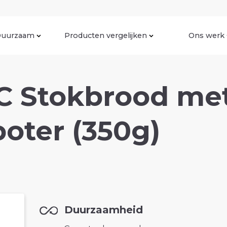
uurzaam
Producten vergelijken
Ons werk
C Stokbrood me
oter (350g)
Duurzaamheid