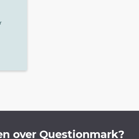
r
en over Questionmark?