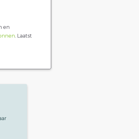
n en
ronnen
. Laatst
aar