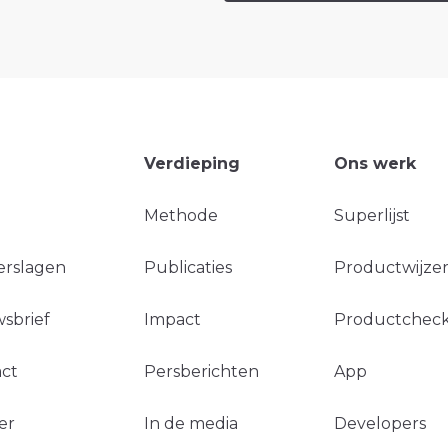
Verdieping
Ons werk
Methode
Superlijst
erslagen
Publicaties
Productwijzer
sbrief
Impact
Productchec
ct
Persberichten
App
er
In de media
Developers