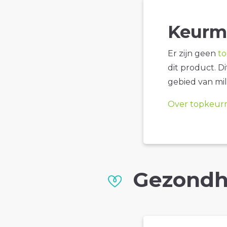
Keurm
Er zijn geen
t
dit product. D
gebied van mil
Over topkeur
Gezondh