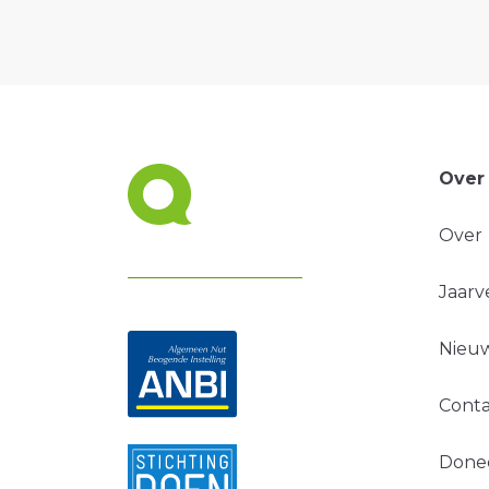
Over
Over
Jaarv
Nieuw
Conta
Done