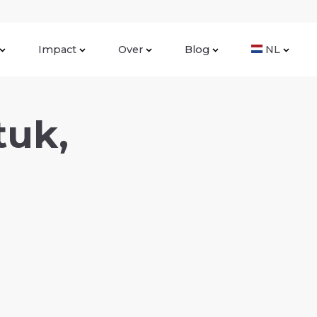
Impact
Over
Blog
NL
tuk,