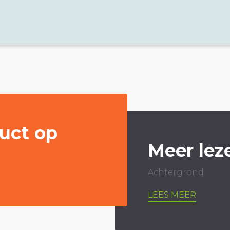
uct op
Meer lez
Achtergrond
LEES MEER