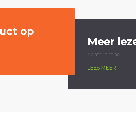
uct op
Meer lez
Achtergrond
LEES MEER