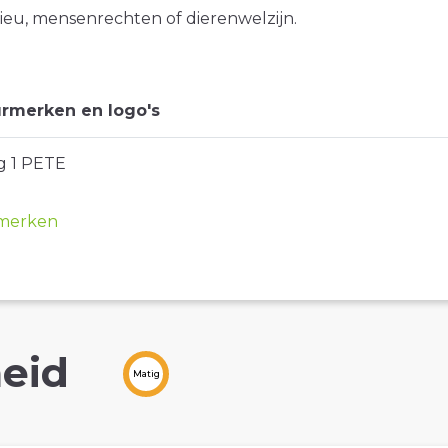
ieu, mensenrechten of dierenwelzijn.
rmerken en logo's
g 1 PETE
merken
eid
Matig