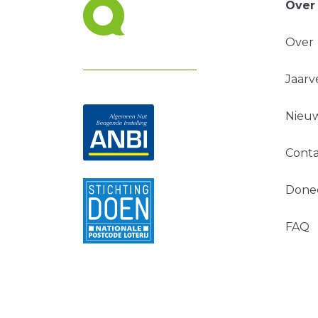
Over
Over
Jaarv
Nieuw
Conta
Done
FAQ