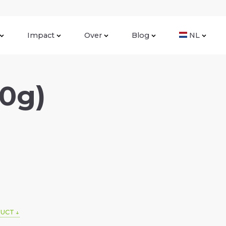
Impact
Over
Blog
NL
0g)
DUCT