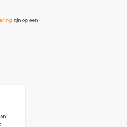
ering
zijn op een
van
t