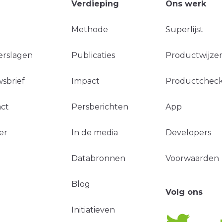
Verdieping
Ons werk
Methode
Superlijst
erslagen
Publicaties
Productwijzer
sbrief
Impact
Productchec
ct
Persberichten
App
er
In de media
Developers
Databronnen
Voorwaarden
Blog
Volg ons
Initiatieven