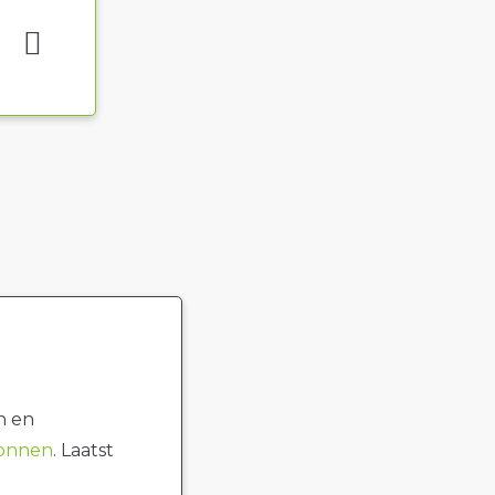
n en
ronnen
. Laatst