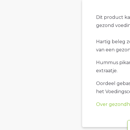
Dit product k
gezond voedin
Hartig beleg z
van een gezon
Hummus pikant 
extraatje.
Oordeel gebase
het Voedings
Over gezondhe