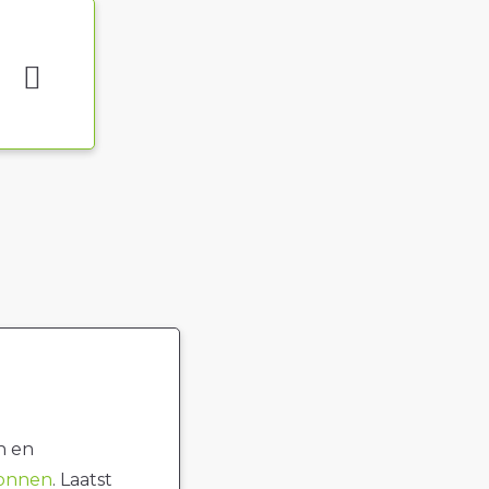
n en
ronnen
. Laatst