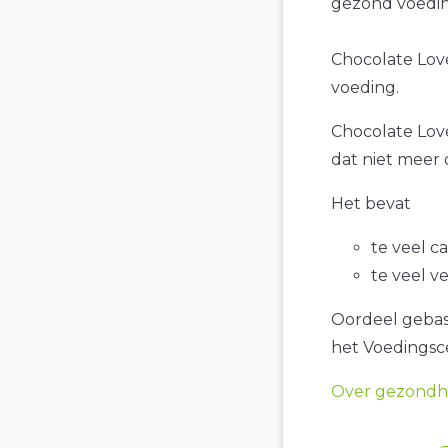
gezond voedin
Chocolate Love
voeding.
Chocolate Love
dat niet meer 
Het bevat
te veel c
te veel v
Oordeel gebase
het Voedings
Over gezondhe