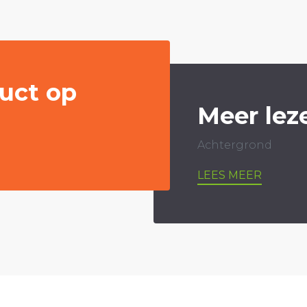
uct op
Meer lez
Achtergrond
LEES MEER