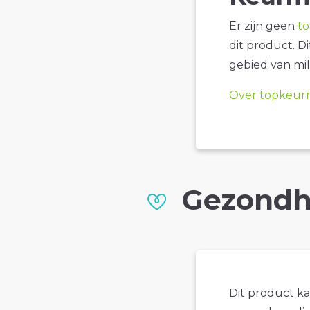
Er zijn geen
t
dit product. D
gebied van mil
Over topkeur
Gezondh
Dit product k