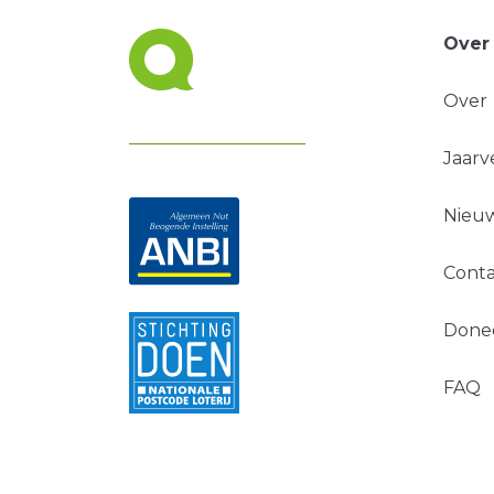
Over
Over
Jaarv
Nieuw
Conta
Done
FAQ