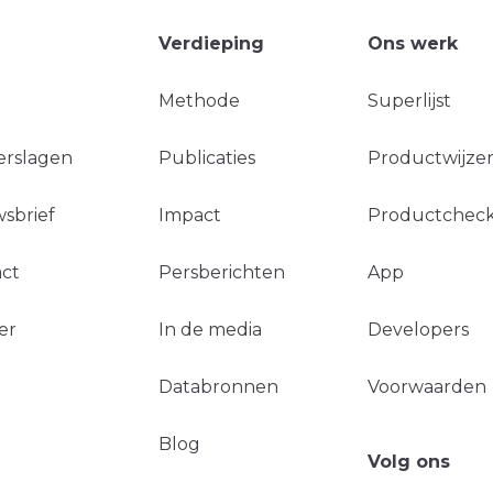
Verdieping
Ons werk
Methode
Superlijst
erslagen
Publicaties
Productwijzer
sbrief
Impact
Productchec
ct
Persberichten
App
er
In de media
Developers
Databronnen
Voorwaarden
Blog
Volg ons