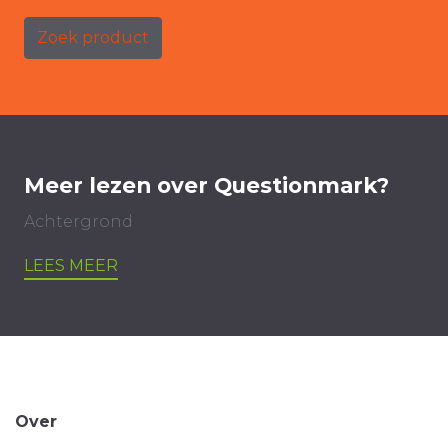
Zoek product
Meer lezen over Questionmark?
Achtergrond
LEES MEER
Over