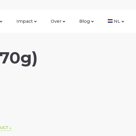
Impact
Over
Blog
NL
170g)
DUCT