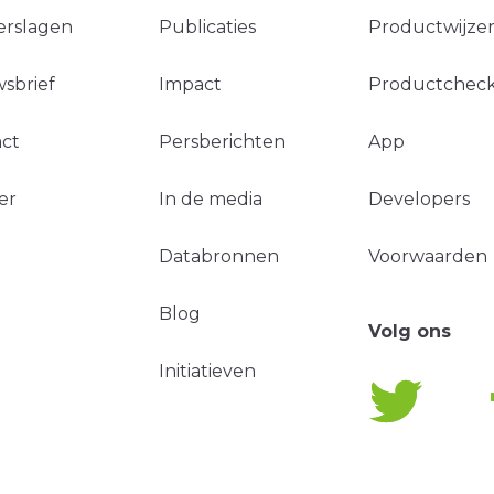
erslagen
Publicaties
Productwijzer
sbrief
Impact
Productchec
ct
Persberichten
App
er
In de media
Developers
Databronnen
Voorwaarden
Blog
Volg ons
Initiatieven