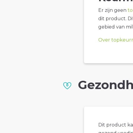
Er zijn geen
t
dit product. D
gebied van mil
Over topkeur
Gezondh
Dit product k