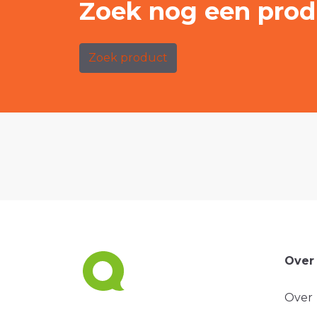
Zoek nog een prod
Zoek product
Over
Over