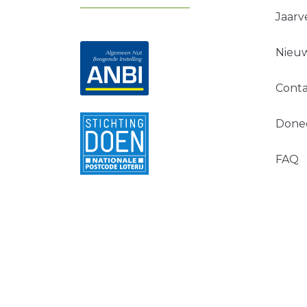
Jaarv
Nieuw
Conta
Done
FAQ