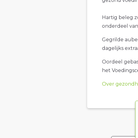
gezond voedin
Hartig beleg z
onderdeel van
Gegrilde auber
dagelijks extra
Oordeel gebase
het Voedings
Over gezondhe