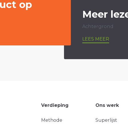
uct op
Meer lez
Achtergrond
LEES MEER
Verdieping
Ons werk
Methode
Superlijst