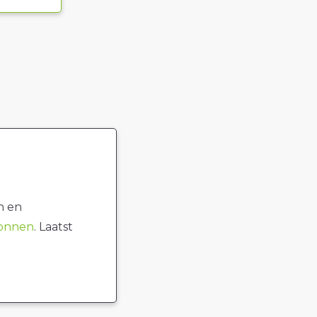
n en
ronnen
. Laatst