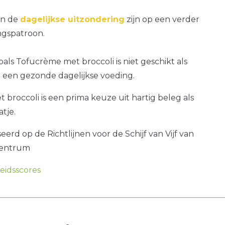
an de
dagelijkse uitzondering
zijn op een verder
gspatroon.
oals Tofucrème met broccoli is niet geschikt als
 een gezonde dagelijkse voeding.
broccoli is een prima keuze uit hartig beleg als
atje.
erd op de Richtlijnen voor de Schijf van Vijf van
centrum
idsscores