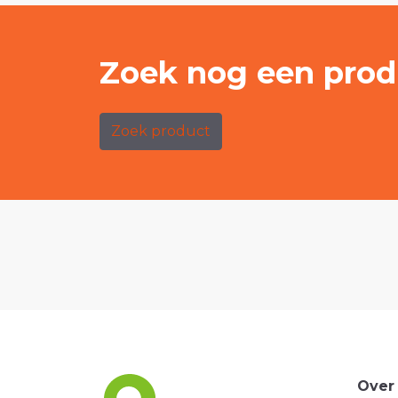
Zoek nog een prod
Zoek product
Over