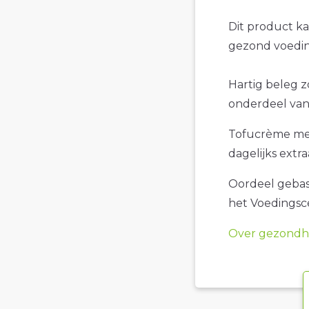
Dit product k
gezond voedin
Hartig beleg z
onderdeel van
Tofucrème met 
dagelijks extra
Oordeel gebase
het Voedings
Over gezondhe