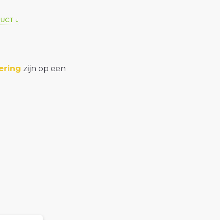
DUCT
ering
zijn op een