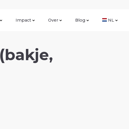
Impact
Over
Blog
NL
(bakje,