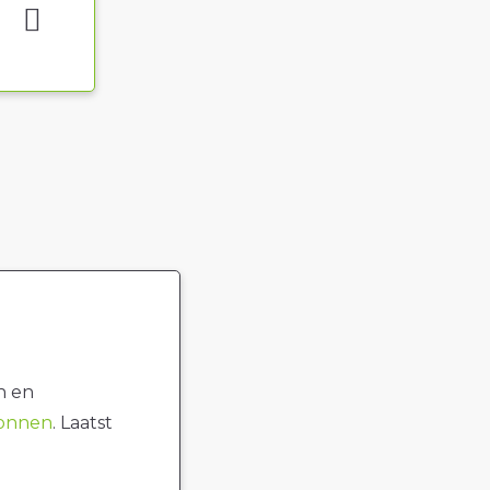
n en
ronnen
. Laatst