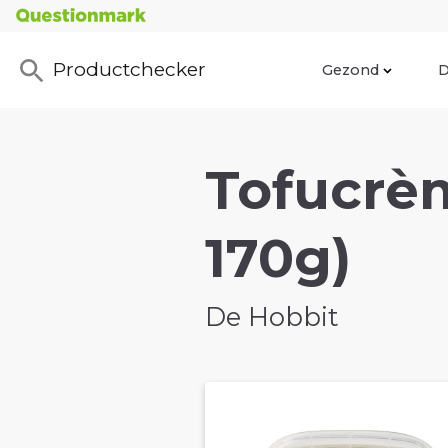
Productchecker
Gezond
D
Tofucrèm
170g)
De Hobbit