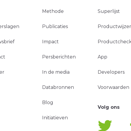
Methode
Superlijst
erslagen
Publicaties
Productwijzer
sbrief
Impact
Productchec
ct
Persberichten
App
er
In de media
Developers
Databronnen
Voorwaarden
Blog
Volg ons
Initiatieven