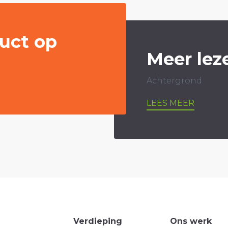
uct op
Meer lez
Achtergrond
LEES MEER
Verdieping
Ons werk