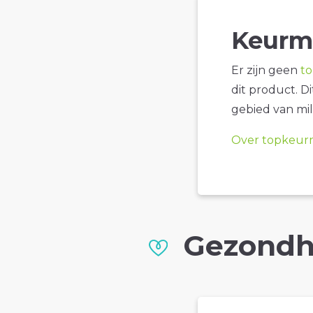
Keurm
Er zijn geen
t
dit product. D
gebied van mil
Over topkeur
Gezondh