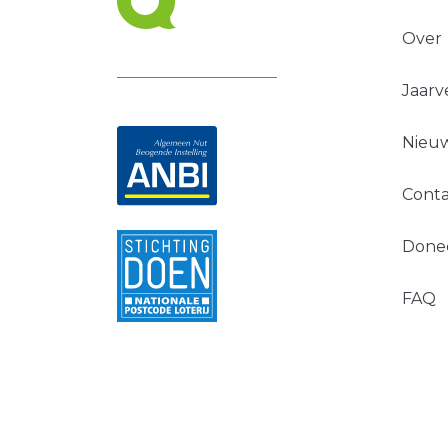
Over
Jaarv
Nieuw
Conta
Done
FAQ