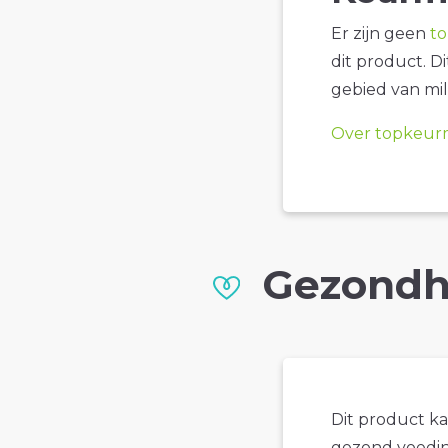
Er zijn geen
t
dit product. D
gebied van mil
Over topkeur
Gezondh
Dit product k
gezond voedin