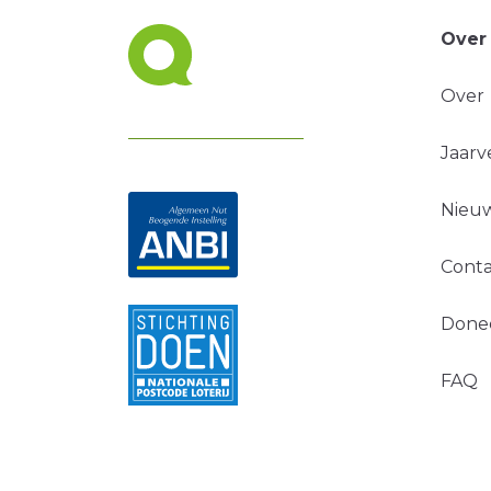
Over
Over
Jaarv
Nieuw
Conta
Done
FAQ