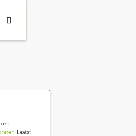
n en
ronnen
. Laatst