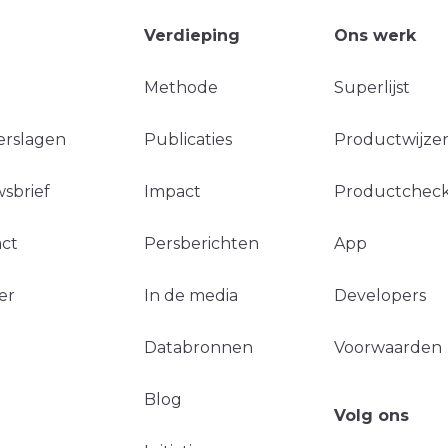
Verdieping
Ons werk
Methode
Superlijst
erslagen
Publicaties
Productwijzer
sbrief
Impact
Productchec
ct
Persberichten
App
er
In de media
Developers
Databronnen
Voorwaarden
Blog
Volg ons