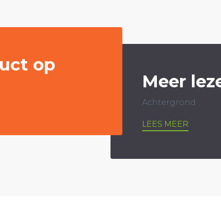
uct op
Meer lez
Achtergrond
LEES MEER