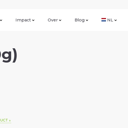
Impact
Over
Blog
NL
0g)
DUCT