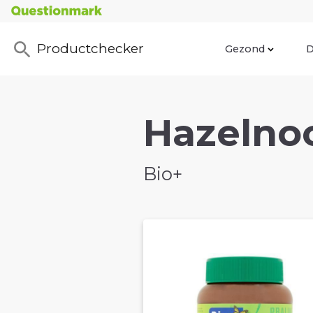
Productchecker
Gezond
D
Hazelnoo
Bio+