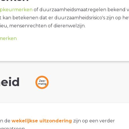
opkeurmerken
of duurzaamheidsmaatregelen bekend 
it kan betekenen dat er duurzaamheidsrisico's zijn op he
ieu, mensenrechten of dierenwelzijn.
merken
eid
Zeer
matig
an de
wekelijkse uitzondering
zijn op een verder
gspatroon.