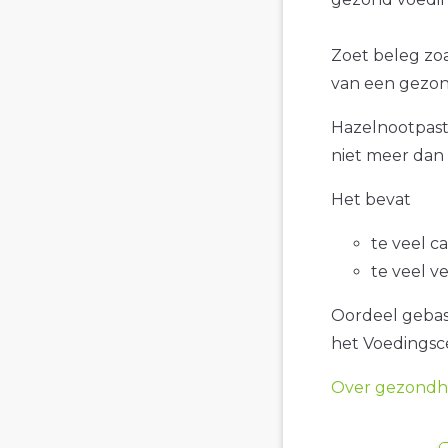
Zoet beleg zoa
van een gezon
Hazelnootpasta
niet meer dan 
Het bevat
te veel c
te veel v
Oordeel gebase
het Voedings
Over gezondhe