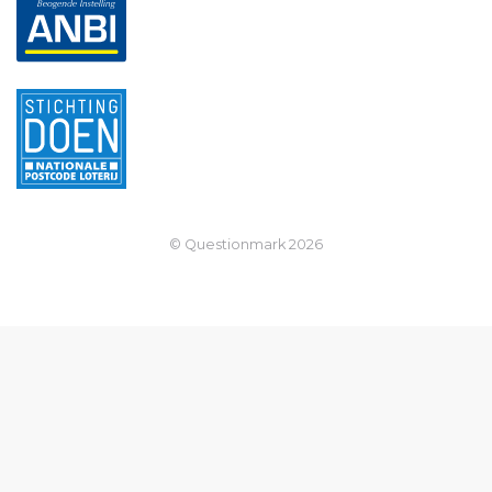
© Questionmark
2026