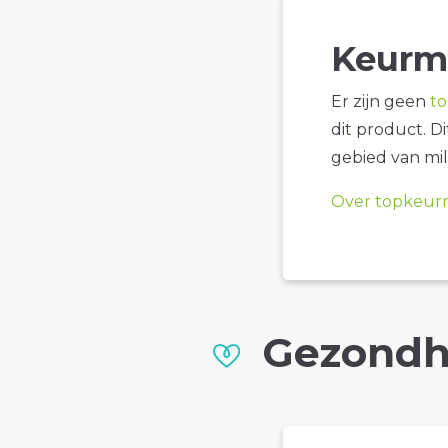
Keurm
Er zijn geen
t
dit product. D
gebied van mil
Over topkeur
Gezondh