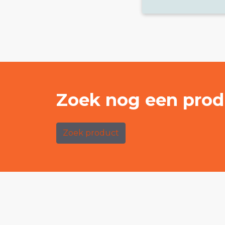
Zoek nog een prod
Zoek product