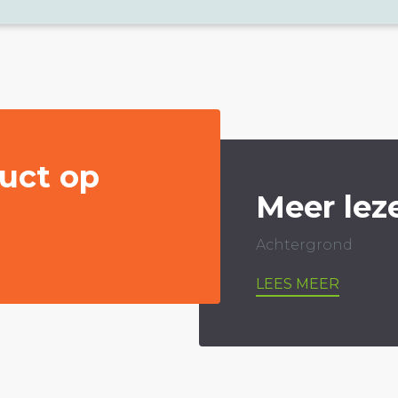
uct op
Meer lez
Achtergrond
LEES MEER