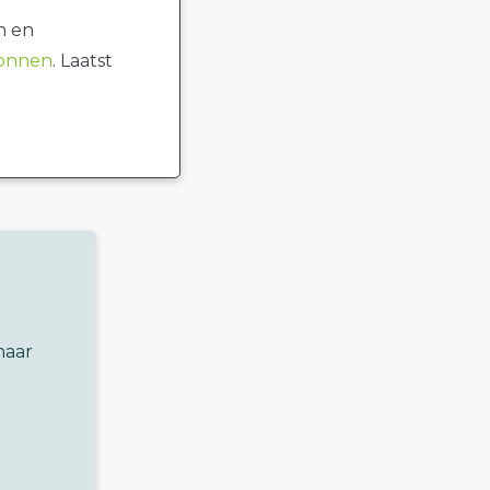
n en
ronnen
. Laatst
naar