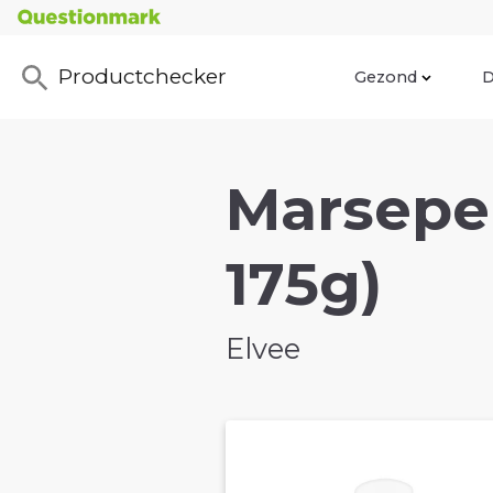
Productchecker
Gezond
D
Marsepei
175g)
Elvee