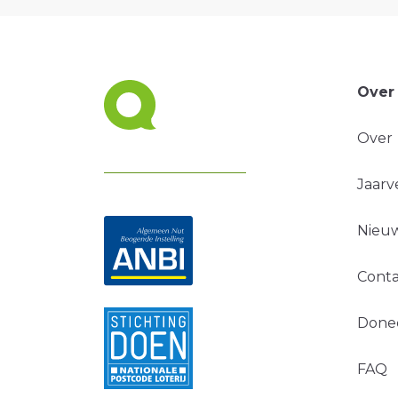
Over
Over
Jaarv
Nieuw
Conta
Done
FAQ