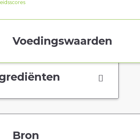
idsscores
Voedingswaarden
grediënten
Bron