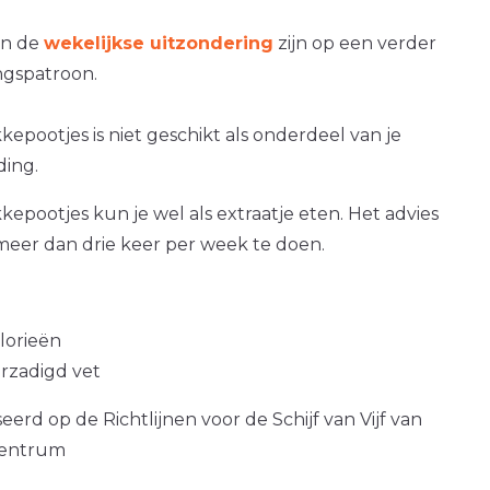
an de
wekelijkse uitzondering
zijn op een verder
gspatroon.
epootjes is niet geschikt als onderdeel van je
ding.
epootjes kun je wel als extraatje eten. Het advies
 meer dan drie keer per week te doen.
alorieën
erzadigd vet
erd op de Richtlijnen voor de Schijf van Vijf van
centrum