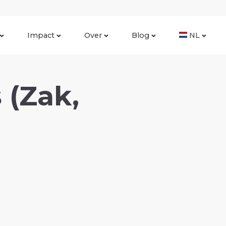
Impact
Over
Blog
NL
 (Zak,