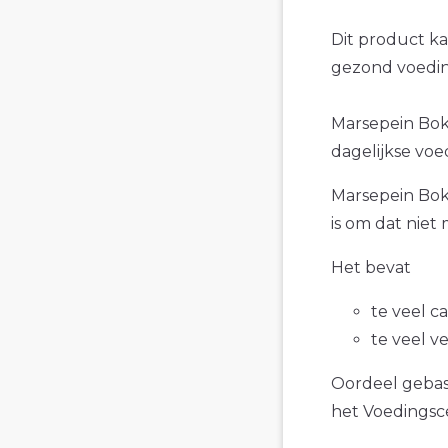
Dit product k
gezond voedin
Marsepein Bokk
dagelijkse voe
Marsepein Bokk
is om dat niet
Het bevat
te veel c
te veel v
Oordeel gebase
het Voedings