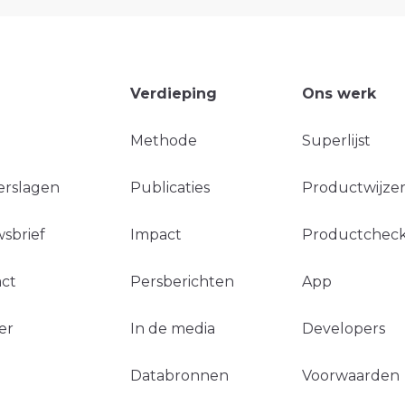
Verdieping
Ons werk
Methode
Superlijst
erslagen
Publicaties
Productwijzer
sbrief
Impact
Productchec
ct
Persberichten
App
er
In de media
Developers
Databronnen
Voorwaarden