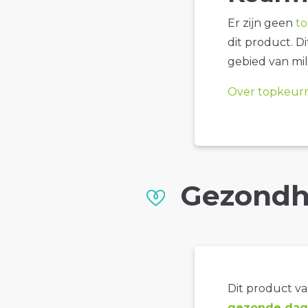
Er zijn geen
t
dit product. D
gebied van mil
Over topkeur
Gezondh
Dit product val
gezonde dage