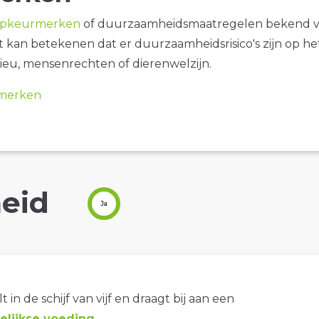
opkeurmerken
of duurzaamheidsmaatregelen bekend 
it kan betekenen dat er duurzaamheidsrisico's zijn op he
ieu, mensenrechten of dierenwelzijn.
merken
eid
Ja
t in de schijf van vijf en draagt bij aan een
lijkse voeding
.