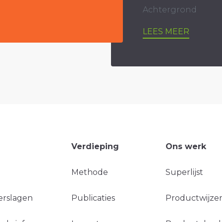
Achtergrond
LEES MEER
Verdieping
Ons werk
Methode
Superlijst
erslagen
Publicaties
Productwijzer