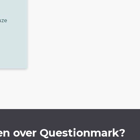
uze
en over Questionmark?