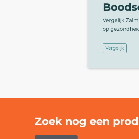
Boods
Vergelijk Zalm
op gezondhei
Vergelijk
Zoek nog een prod