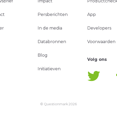
sbrief
Impact
Productchec
ct
Persberichten
App
er
In de media
Developers
Databronnen
Voorwaarden
Blog
Volg ons
Initiatieven
© Questionmark
2026