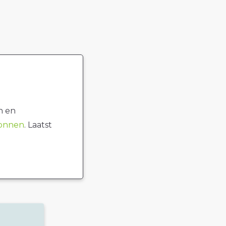
n en
ronnen
. Laatst