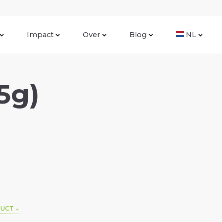
Impact
Over
Blog
NL
5g)
DUCT