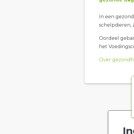
In een gezonde
schelpdieren, z
Oordeel gebase
het Voedings
Over gezondhe
In