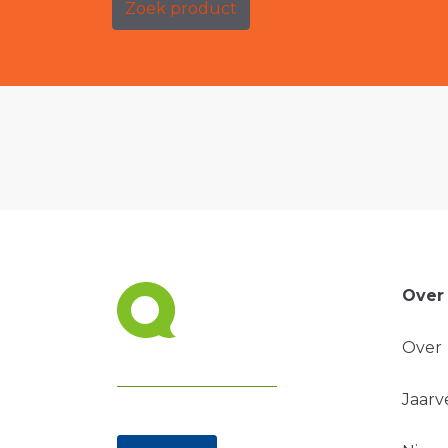
Zoek product
Over
Over
Jaarv