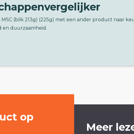
chappenvergelijker
, MSC (blik 213g) (225g) met een ander product naar ke
d en duurzaamheid.
uct op
Meer lez