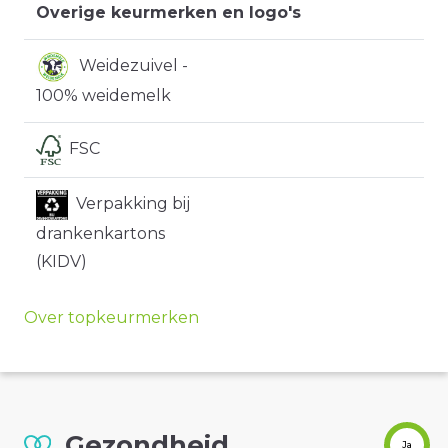
Overige keurmerken en logo's
Weidezuivel -
100% weidemelk
FSC
Verpakking bij
drankenkartons
(KIDV)
Over topkeurmerken
Gezondheid
Ja