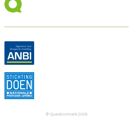
© Questionmark
2026