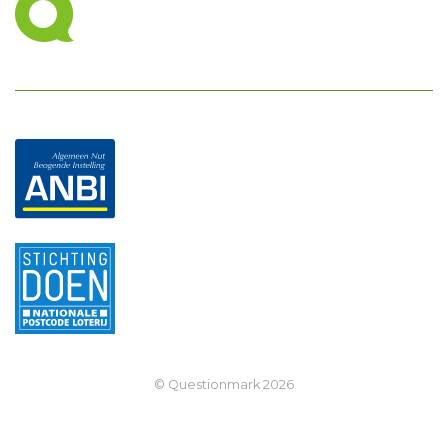
© Questionmark
2026