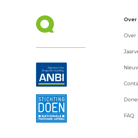
Over
Over
Jaarv
Nieuw
Conta
Done
FAQ