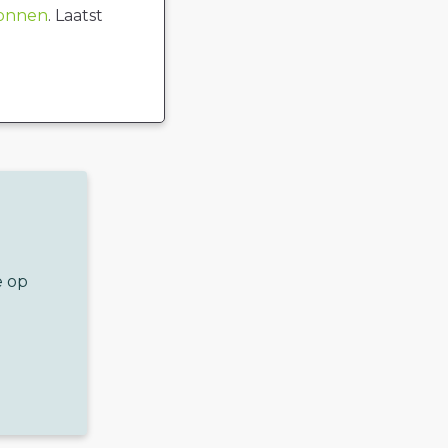
ronnen
. Laatst
e op