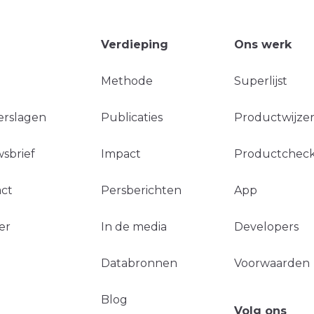
Verdieping
Ons werk
Methode
Superlijst
erslagen
Publicaties
Productwijzer
sbrief
Impact
Productchec
ct
Persberichten
App
er
In de media
Developers
Databronnen
Voorwaarden
Blog
Volg ons