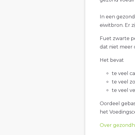
In een gezond
eiwitbron. Er 
Fuet zwarte pe
dat niet meer 
Het bevat
te veel c
te veel z
te veel v
Oordeel gebase
het Voedings
Over gezondhe