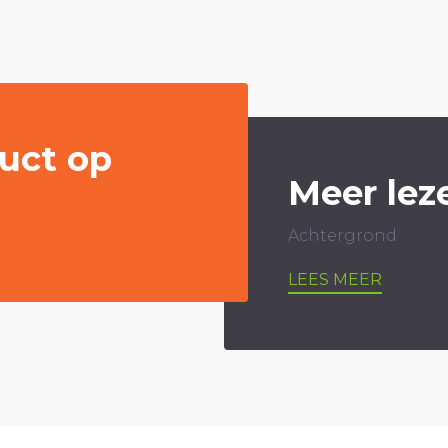
uct op
Meer lez
Achtergrond
LEES MEER