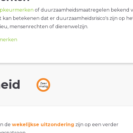
opkeurmerken
of duurzaamheidsmaatregelen bekend 
it kan betekenen dat er duurzaamheidsrisico's zijn op he
ieu, mensenrechten of dierenwelzijn.
merken
eid
Zeer
matig
an de
wekelijkse uitzondering
zijn op een verder
gspatroon.