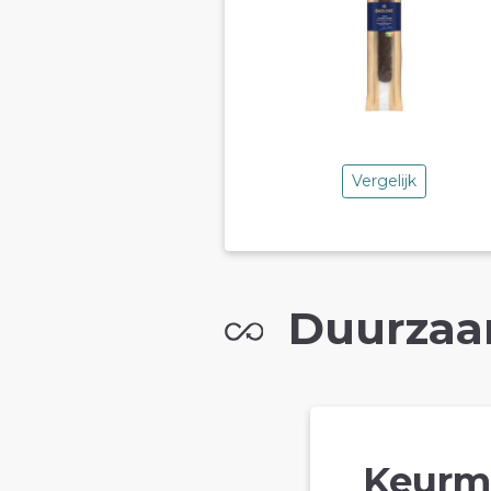
Vergelijk
Duurzaa
Keurm