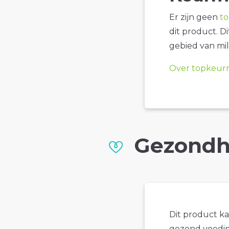
Er zijn geen
t
dit product. D
gebied van mil
Over topkeur
Gezondh
Dit product k
gezond voedin