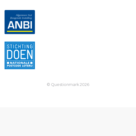
© Questionmark
2026