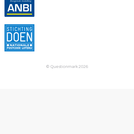
© Questionmark
2026