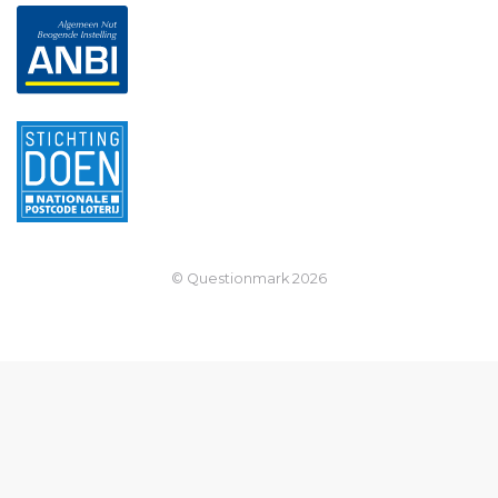
© Questionmark
2026