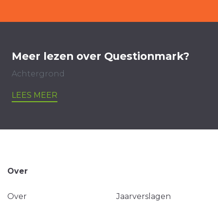
Meer lezen over Questionmark?
Achtergrond
LEES MEER
Over
Over
Jaarverslagen