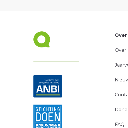
Over
Over
Jaarv
Nieuw
Conta
Done
FAQ