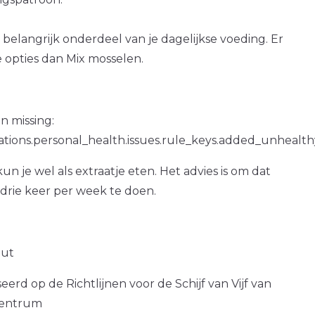
 belangrijk onderdeel van je dagelijkse voeding. Er
 opties dan Mix mosselen.
n missing:
ations.personal_health.issues.rule_keys.added_unhealth
un je wel als extraatje eten. Het advies is om dat
drie keer per week te doen.
out
erd op de Richtlijnen voor de Schijf van Vijf van
centrum