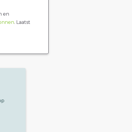
n en
ronnen
. Laatst
op