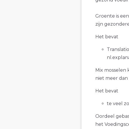
Groente is een
zijn gezondere
Het bevat
Translatio
nl.explan
Mix mosselen k
niet meer dan 
Het bevat
te veel z
Oordeel gebase
het Voedings