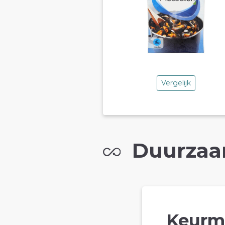
Vergelijk
Duurzaa
Keurm