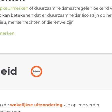
opkeurmerken
of duurzaamheidsmaatregelen bekend 
it kan betekenen dat er duurzaamheidsrisico's zijn op he
ieu, mensenrechten of dierenwelzijn.
merken
eid
Minst
an de
wekelijkse uitzondering
zijn op een verder
gspatroon.