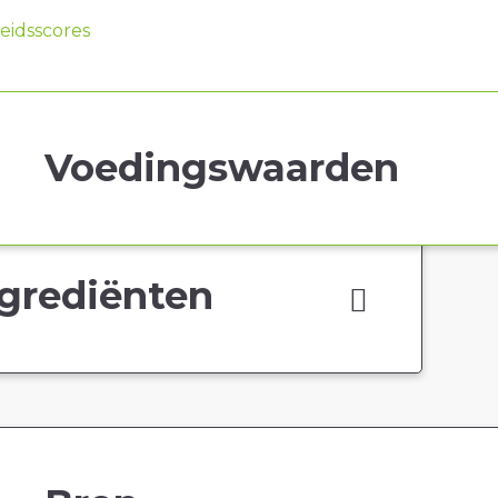
idsscores
Voedingswaarden
grediënten