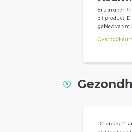
Er zijn geen
t
dit product. D
gebied van mil
Over topkeur
Gezondh
Dit product k
gezond voedin