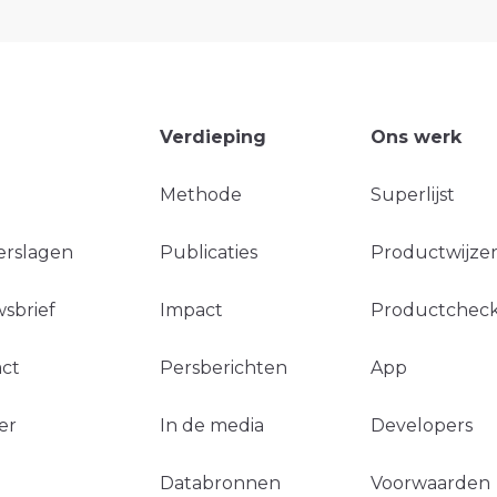
Verdieping
Ons werk
Methode
Superlijst
erslagen
Publicaties
Productwijzer
sbrief
Impact
Productchec
ct
Persberichten
App
er
In de media
Developers
Databronnen
Voorwaarden