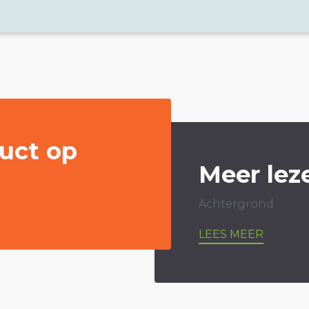
uct op
Meer lez
Achtergrond
LEES MEER