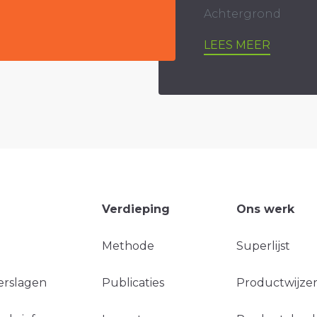
Achtergrond
LEES MEER
Verdieping
Ons werk
Methode
Superlijst
erslagen
Publicaties
Productwijzer