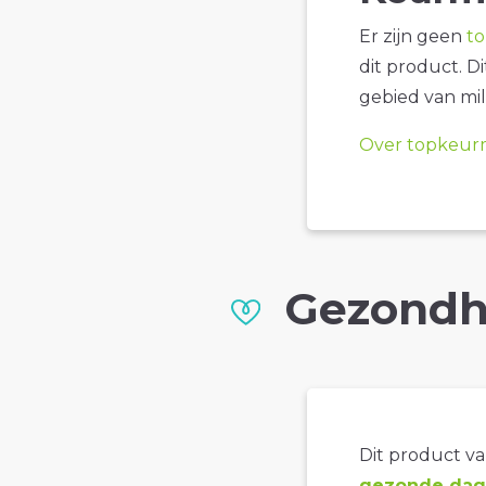
Er zijn geen
t
dit product. D
gebied van mil
Over topkeur
Gezondh
Dit product val
gezonde dage