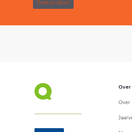
Zoek product
Over
Over
Jaarv