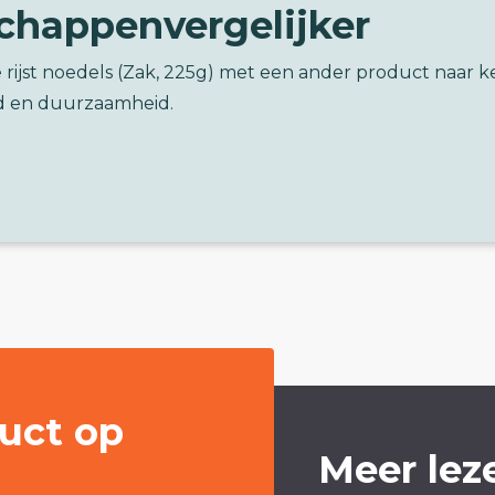
chappenvergelijker
e rijst noedels (Zak, 225g) met een ander product naar 
d en duurzaamheid.
uct op
Meer lez