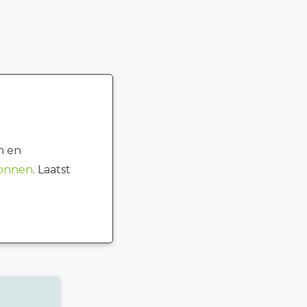
n en
ronnen
. Laatst