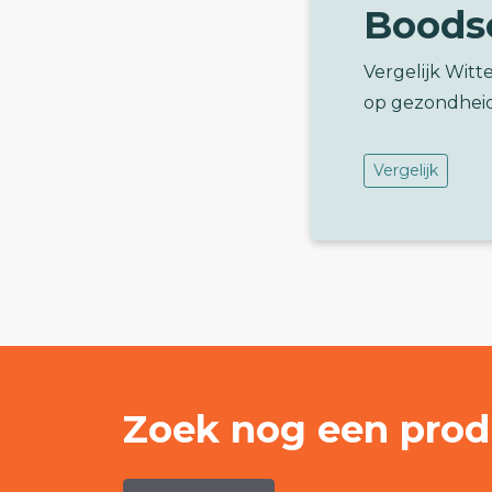
Boods
Vergelijk Witt
op gezondhei
Vergelijk
Zoek nog een prod