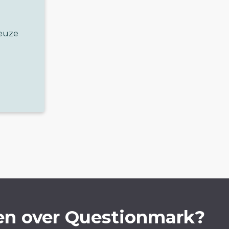
keuze
en over Questionmark?