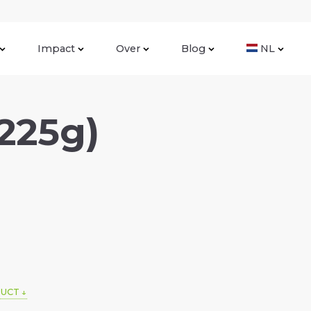
Impact
Over
Blog
NL
 225g)
DUCT