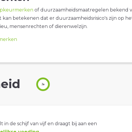
opkeurmerken
of duurzaamheidsmaatregelen bekend 
it kan betekenen dat er duurzaamheidsrisico's zijn op he
ieu, mensenrechten of dierenwelzijn.
merken
eid
Ja
t in de schijf van vijf en draagt bij aan een
lijkse voeding
.