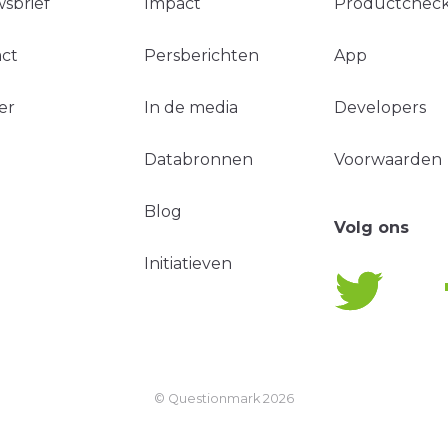
sbrief
Impact
Productchec
ct
Persberichten
App
er
In de media
Developers
Databronnen
Voorwaarden
Blog
Volg ons
Initiatieven
© Questionmark
2026