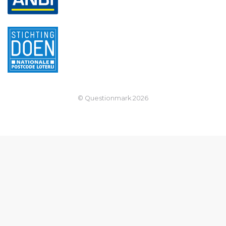
© Questionmark
2026