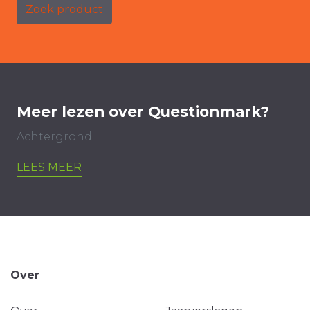
Zoek product
Meer lezen over Questionmark?
Achtergrond
LEES MEER
Over