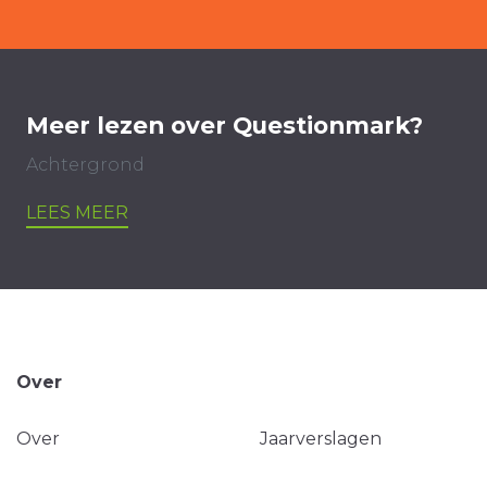
Meer lezen over Questionmark?
Achtergrond
LEES MEER
Over
Over
Jaarverslagen