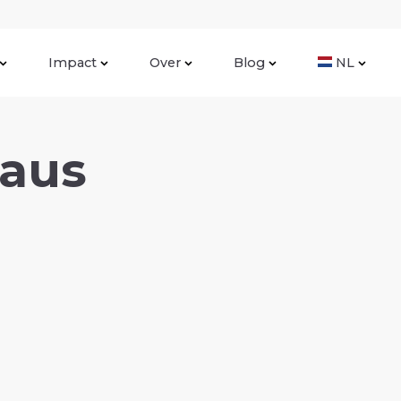
Impact
Over
Blog
NL
saus