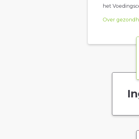
het Voedings
Over gezondhe
In