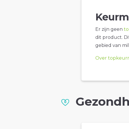
Keurm
Er zijn geen
t
dit product. D
gebied van mil
Over topkeur
Gezondh