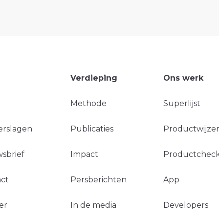
Verdieping
Ons werk
Methode
Superlijst
erslagen
Publicaties
Productwijzer
sbrief
Impact
Productchec
ct
Persberichten
App
er
In de media
Developers