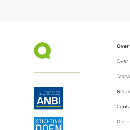
Over
Over
Jaarv
Nieuw
Conta
Done