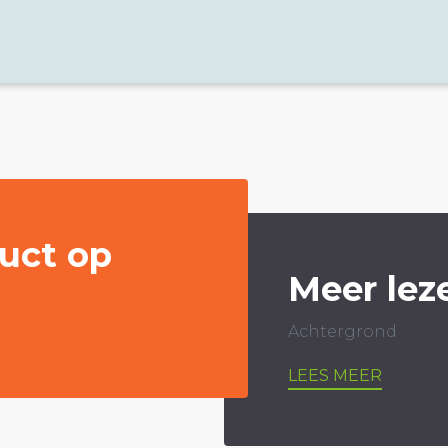
uct op
Meer lez
Achtergrond
LEES MEER