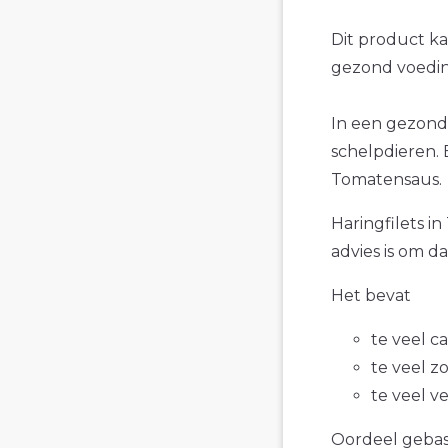
Dit product k
gezond voedin
In een gezonde
schelpdieren. 
Tomatensaus.
Haringfilets i
advies is om d
Het bevat
te veel c
te veel z
te veel v
Oordeel gebase