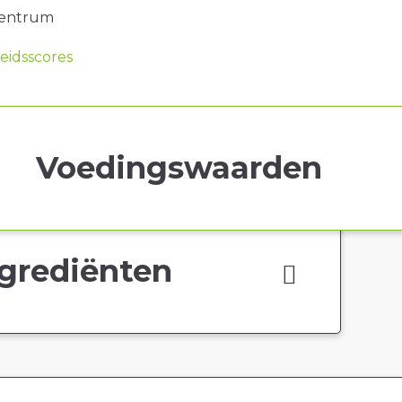
centrum
idsscores
Voedingswaarden
grediënten