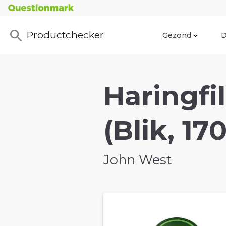
Productchecker
Gezond
D
Haringfi
(Blik, 17
John West