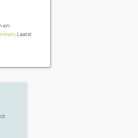
n en
ronnen
. Laatst
uct