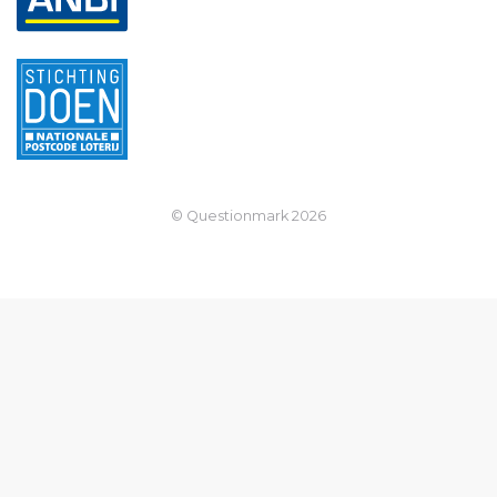
© Questionmark
2026